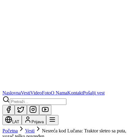
Naslovna
Vesti
Video
Foto
O Nama
Kontakt
Pošalji vest
LAT
Prijava
Početna
Vesti
Nesreća kod Lučana: Traktor sleteo sa puta,
vozač teško povređen