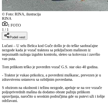
©
Foto: RINA, ilustracija
RINA
1
FOTO
1
/
1
Podeli vest
Lučani – U selu Belica kod Guče došlo je do teške saobraćajne
nezgode kada je vozač traktora sa priključnom mašinom iz
nepoznatih razloga izgubio kontrolu, sleteo sa kolovoza i završio
van puta.
Tom prilikom teško je povređen vozač G.S. star oko 40 godina.
- Traktor je vukao prikolicu, a povređeni muškarac, prevezen je u
zdravstvenu ustanovu sa ozbiljnim povredama.
S obzirom na okolnosti i težinu nezgode, apeluje se na sve vozače
poljoprivrednih mašina da dodatno obrate pažnju prilikom
upravljanja, naročito u seoskim područjima gde su putevi uži i lošije
održavani.