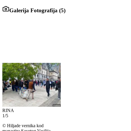
Galerija Fotografija (
5
)
RINA
1
/
5
©
Hiljade vernika kod
manastira Savetog Vasilija,