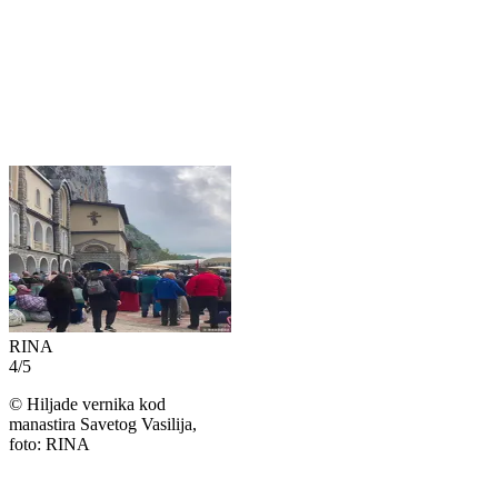
RINA
4
/
5
©
Hiljade vernika kod
manastira Savetog Vasilija,
foto: RINA