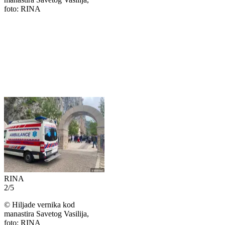
foto: RINA
RINA
2
/
5
©
Hiljade vernika kod
manastira Savetog Vasilija,
foto: RINA