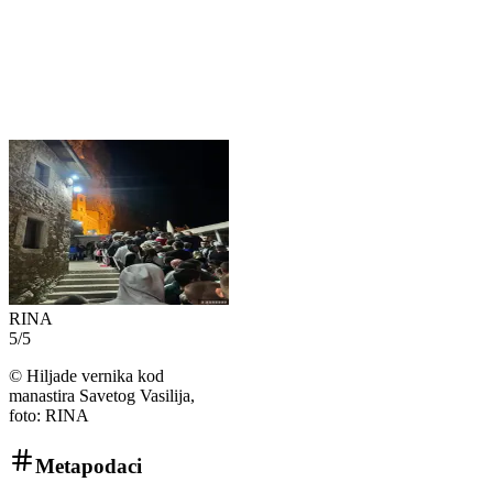
RINA
5
/
5
©
Hiljade vernika kod
manastira Savetog Vasilija,
foto: RINA
Metapodaci