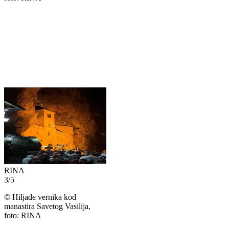
RINA
3
/
5
©
Hiljade vernika kod
manastira Savetog Vasilija,
foto: RINA