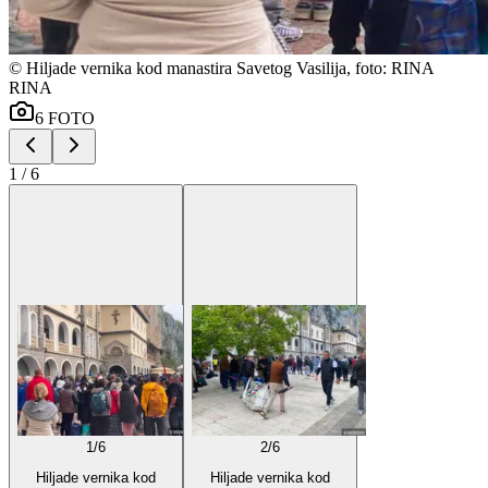
©
Hiljade vernika kod manastira Savetog Vasilija, foto: RINA
RINA
6
FOTO
1
/
6
1
/
6
2
/
6
Hiljade vernika kod
Hiljade vernika kod