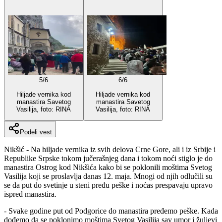
5
/
6
6
/
6
Hiljade vernika kod
Hiljade vernika kod
manastira Savetog
manastira Savetog
Vasilija, foto: RINA
Vasilija, foto: RINA
Podeli vest
Nikšić - Na hiljade vernika iz svih delova Crne Gore, ali i iz Srbije i
Republike Srpske tokom jučerašnjeg dana i tokom noći stiglo je do
manastira Ostrog kod Nikšića kako bi se poklonili moštima Svetog
Vasilija koji se proslavlja danas 12. maja. Mnogi od njih odlučili su
se da put do svetinje u steni pređu peške i noćas prespavaju upravo
ispred manastira.
- Svake godine put od Podgorice do manastira pređemo peške. Kada
dođemo da se poklonimo moštima Svetog Vasilija sav umor i žuljevi