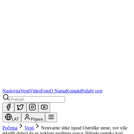
Naslovna
Vesti
Video
Foto
O Nama
Kontakt
Pošalji vest
LAT
Prijava
Početna
Vesti
Nestvarne slike ispod Ostroške stene, sve više
mladih dolazi da se pokloni moštima sveca: Hiljade vernika kod