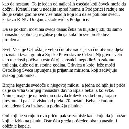
kao da nestanu. To je jedan od najlepših osećaja koji čovek može da
doživi. Krenuli smo u nedelju ispred hrama u Podgorici i raduje me
što je svake godine sve više mladih koji idu da se poklone svecu,
kaže za RINU Dragan Uskoković iz Podgorice.
Da se pokloni moštima sveca danas čeka na hiljade ljudi, do samo
manastira saobraćaj reguliše policija kako bi sve prošlo bez
problema.
Sveti Vasilije Ostroški je veliki čudotvorac čija su čudotvorna djela
poznata i izvan granica Srpske Pravoslavne Crkve. Njegovo sveto
telo u celosti počiva u ostroškoj isposnici, nepodložno zakonu
truljenja, duže od tri stotine godina. Crkvica u kojoj leže mošti
Ostroškog Sveca ispunjena je prijatnim mirisom, koji zadivljuje
svakog poklonika.
Brojne legende svedoče o njegovoj milosti, a jedna od njih je i priča
da je sa vrha Gornjeg manastira davno ispala beba iz kolevke.
Naime, majka je na bedemu ostavila kolevku sa bebom, koja se
prevrnula i pala sa visine od preko 70 metara. Beba je čudom
pronađena živa i zdrava u podnožju planine.
Oni koji ne veruju u ovu priču ipak se zamisle kada čuju da je požar
koji je izbio na planini Ostroška greda poštedeo oba manastira i
obližnje kapele.