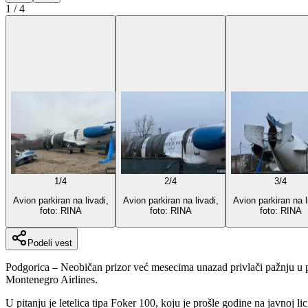
1
/
4
1
/
4
2
/
4
3
/
4
Avion parkiran na livadi,
Avion parkiran na livadi,
Avion parkiran na l
foto: RINA
foto: RINA
foto: RINA
Podeli vest
Podgorica – Neobičan prizor već mesecima unazad privlači pažnju u po
Montenegro Airlines.
U pitanju je letelica tipa Foker 100, koju je prošle godine na javnoj