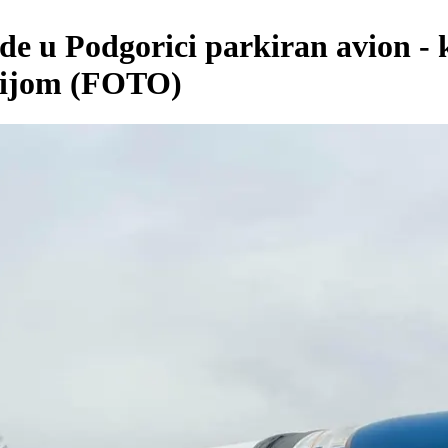
de u Podgorici parkiran avion - 
orijom (FOTO)