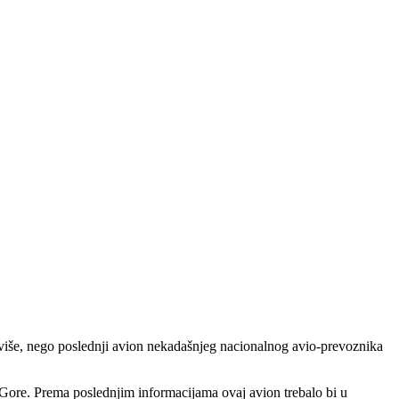
 više, nego poslednji avion nekadašnjeg nacionalnog avio-prevoznika
e Gore. Prema poslednjim informacijama ovaj avion trebalo bi u