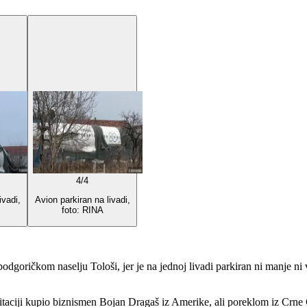
4
/
4
ivadi,
Avion parkiran na livadi,
foto: RINA
dgoričkom naselju Tološi, jer je na jednoj livadi parkiran ni manje ni
 licitaciji kupio biznismen Bojan Dragaš iz Amerike, ali poreklom iz Crn