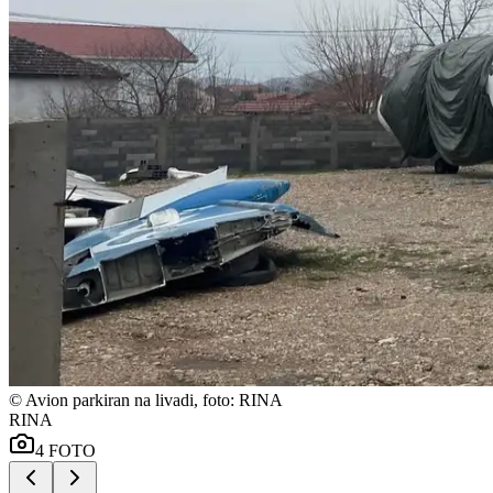
©
Avion parkiran na livadi, foto: RINA
RINA
4
FOTO