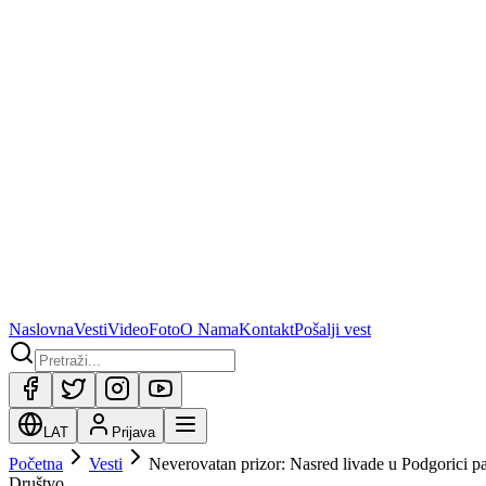
Naslovna
Vesti
Video
Foto
O Nama
Kontakt
Pošalji vest
LAT
Prijava
Početna
Vesti
Neverovatan prizor: Nasred livade u Podgorici pa
Društvo