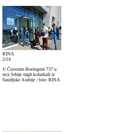
RINA
2
/
14
©
Čuvenim Boeingom 737 u
srce Srbije stigli košarkaši iz
Saudijske Arabije / foto: RINA