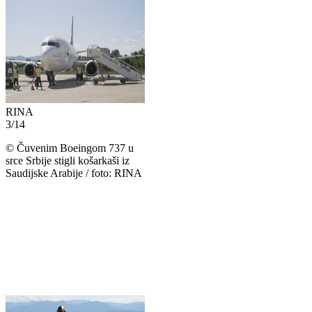
RINA
3
/
14
©
Čuvenim Boeingom 737 u
srce Srbije stigli košarkaši iz
Saudijske Arabije / foto: RINA