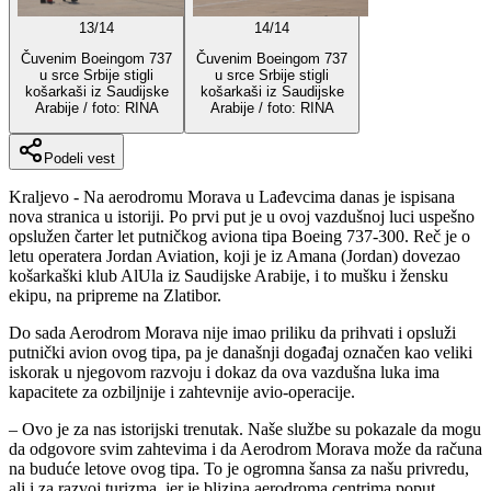
13
/
14
14
/
14
Čuvenim Boeingom 737
Čuvenim Boeingom 737
u srce Srbije stigli
u srce Srbije stigli
košarkaši iz Saudijske
košarkaši iz Saudijske
Arabije / foto: RINA
Arabije / foto: RINA
Podeli vest
Kraljevo - Na aerodromu Morava u Lađevcima danas je ispisana
nova stranica u istoriji. Po prvi put je u ovoj vazdušnoj luci uspešno
opslužen čarter let putničkog aviona tipa Boeing 737-300. Reč je o
letu operatera Jordan Aviation, koji je iz Amana (Jordan) dovezao
košarkaški klub AlUla iz Saudijske Arabije, i to mušku i žensku
ekipu, na pripreme na Zlatibor.
Do sada Aerodrom Morava nije imao priliku da prihvati i opsluži
putnički avion ovog tipa, pa je današnji događaj označen kao veliki
iskorak u njegovom razvoju i dokaz da ova vazdušna luka ima
kapacitete za ozbiljnije i zahtevnije avio-operacije.
– Ovo je za nas istorijski trenutak. Naše službe su pokazale da mogu
da odgovore svim zahtevima i da Aerodrom Morava može da računa
na buduće letove ovog tipa. To je ogromna šansa za našu privredu,
ali i za razvoj turizma, jer je blizina aerodroma centrima poput