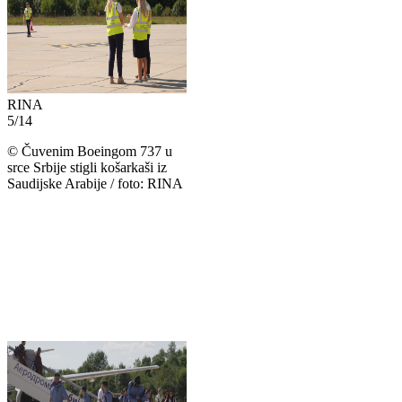
RINA
5
/
14
©
Čuvenim Boeingom 737 u
srce Srbije stigli košarkaši iz
Saudijske Arabije / foto: RINA