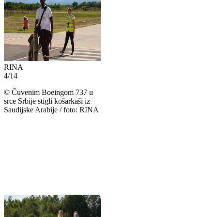
RINA
4
/
14
©
Čuvenim Boeingom 737 u
srce Srbije stigli košarkaši iz
Saudijske Arabije / foto: RINA