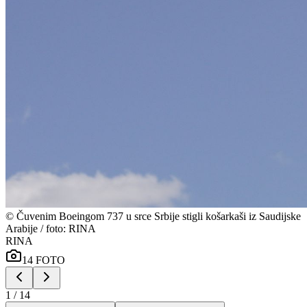
©
Čuvenim Boeingom 737 u srce Srbije stigli košarkaši iz Saudijske
Arabije / foto: RINA
RINA
14
FOTO
1
/
14