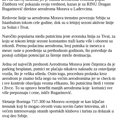
Zlatibora već pokazala svoju vrednost, kazao je za RINU Dragan
Bugarinović direktor aerodroma Morava u Lađevcima.
Redovne linije sa aerodroma Morava trenutno povezuju Srbiju sa
Istanbulom tokom cele godine, dok su u letnjoj sezoni aktivne linije
za Solun i Tivat.
Naročito popularna među putnicima jeste avionska linija za Tivat, za
koju se tokom letnje sezone konstantno traži karta više i oboreni su
rekordi. Prema podacima aerodroma, broj putnika iz meseca u
mesec raste u poređenju sa prethodnom godinom, što potvrđuje da
postoji ozbiljan potencijal za širenje mreže destinacija.
Jedna od najvećih prednosti Aerodroma Morava jeste činjenica da je
parking besplatan, putnici ne plaćaju nikakvu naknadu za ostavljanje
vozila, što je velika ušteda. Osim toga, procedura prolaska kroz
aerodrom je znatno brža nego na većim aerodromima jer se check-in
i sve kontrole obavljaju veoma efikasno, što putnicima štedi i vreme
i živce. To su upravo benefiti manjih aerodroma koje korisnici sve
više prepoznaju i cene, ističe Bugarinović.
Sletanje Boeinga 737-300 na Moravu ocenjuje se kao ključan
trenutak koji bi mogao otvoriti vrata novim čarter letovima, ali i
većem interesovanju stranih sportskih klubova i turista za dolazak u
ovaj deo Srbije.