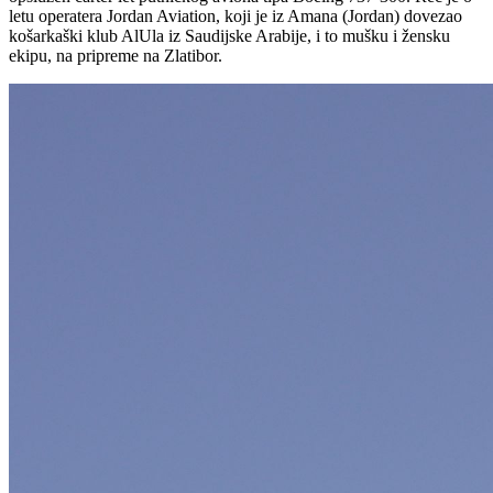
letu operatera Jordan Aviation, koji je iz Amana (Jordan) dovezao
košarkaški klub AlUla iz Saudijske Arabije, i to mušku i žensku
ekipu, na pripreme na Zlatibor.