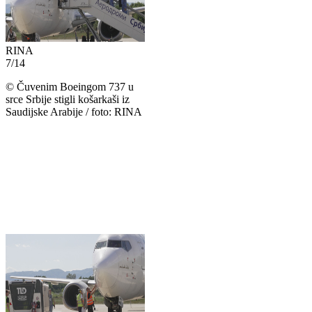
RINA
7
/
14
©
Čuvenim Boeingom 737 u
srce Srbije stigli košarkaši iz
Saudijske Arabije / foto: RINA