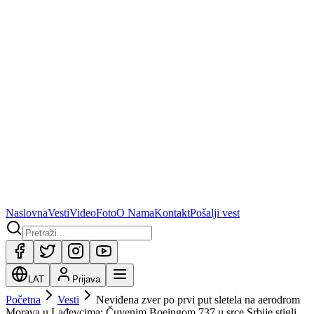
Naslovna
Vesti
Video
Foto
O Nama
Kontakt
Pošalji vest
LAT
Prijava
Početna
Vesti
Neviđena zver po prvi put sletela na aerodrom
Morava u Lađevcima: Čuvenim Boeingom 737 u srce Srbije stigli