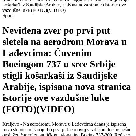
košarkaši iz Saudijske Arabije, ispisana nova stranica istorije ove
vazdušne luke (FOTO)(VIDEO)
Sport
Neviđena zver po prvi put
sletela na aerodrom Morava u
Lađevcima: Čuvenim
Boeingom 737 u srce Srbije
stigli košarkaši iz Saudijske
Arabije, ispisana nova stranica
istorije ove vazdušne luke
(FOTO)(VIDEO)
Kraljevo - Na aerodromu Morava u Lađevcima danas je ispisana
nova stranica u istoriji. Po prvi put je u ovoj vazdušnoj luci uspešno
opslužen čarter let putničkog aviona tipa Boeing 737-300. Reč je o