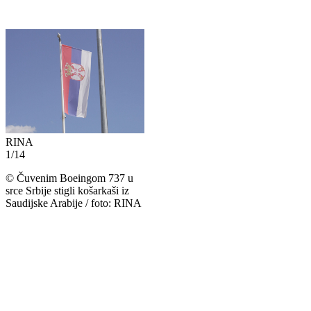
RINA
1
/
14
©
Čuvenim Boeingom 737 u
srce Srbije stigli košarkaši iz
Saudijske Arabije / foto: RINA