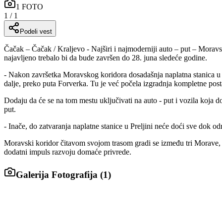
1
FOTO
1
/
1
Podeli vest
Čačak – Čačak / Kraljevo - Najširi i najmoderniji auto – put – Moravs
najavljeno trebalo bi da bude završen do 28. juna sledeće godine.
- Nakon završetka Moravskog koridora dosadašnja naplatna stanica u Pre
dalje, preko puta Forverka. Tu je već počela izgradnja kompletne post
Dodaju da će se na tom mestu uključivati na auto - put i vozila koja do
put.
- Inače, do zatvaranja naplatne stanice u Preljini neće doći sve dok o
Moravski koridor čitavom svojom trasom gradi se između tri Morave, p
dodatni impuls razvoju domaće privrede.
Galerija Fotografija (
1
)