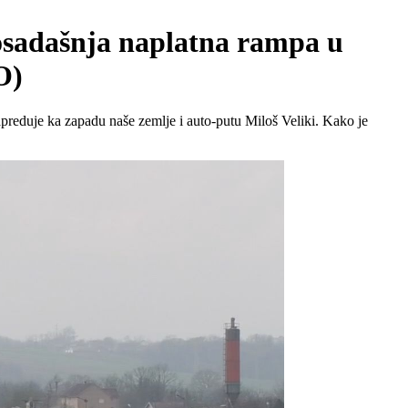
dosadašnja naplatna rampa u
O)
apreduje ka zapadu naše zemlje i auto-putu Miloš Veliki. Kako je