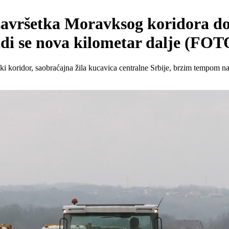
on završetka Moravksog koridora 
radi se nova kilometar dalje (FOT
ki koridor, saobraćajna žila kucavica centralne Srbije, brzim tempom n