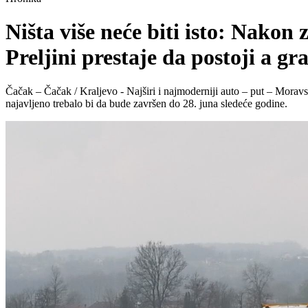
Ništa više neće biti isto: Nak
Preljini prestaje da postoji a g
Čačak – Čačak / Kraljevo - Najširi i najmoderniji auto – put – Moravs
najavljeno trebalo bi da bude završen do 28. juna sledeće godine.