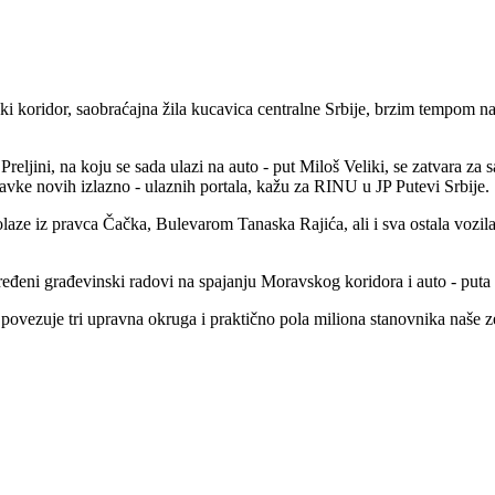
ki koridor, saobraćajna žila kucavica centralne Srbije, brzim tempom n
ljini, na koju se sada ulazi na auto - put Miloš Veliki, se zatvara za 
avke novih izlazno - ulaznih portala, kažu za RINU u JP Putevi Srbije.
laze iz pravca Čačka, Bulevarom Tanaska Rajića, ali i sva ostala vozila 
dređeni građevinski radovi na spajanju Moravskog koridora i auto - puta
ovezuje tri upravna okruga i praktično pola miliona stanovnika naše ze