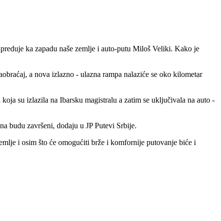
apreduje ka zapadu naše zemlje i auto-putu Miloš Veliki. Kako je
saobraćaj, a nova izlazno - ulazna rampa nalaziće se oko kilometar
koja su izlazila na Ibarsku magistralu a zatim se uključivala na auto -
 na budu završeni, dodaju u JP Putevi Srbije.
mlje i osim što će omogućiti brže i komfornije putovanje biće i