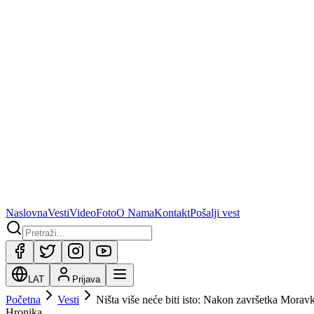
Naslovna
Vesti
Video
Foto
O Nama
Kontakt
Pošalji vest
LAT
Prijava
Početna
Vesti
Ništa više neće biti isto: Nakon završetka Moravk
Hronika