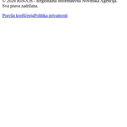
©
2026
RINA.rs - Regionalna Informativna Novinska Agencija.
Sva prava zadržana.
Pravila korišćenja
Politika privatnosti