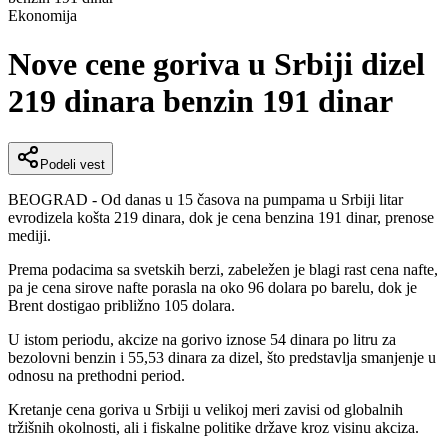
Ekonomija
Nove cene goriva u Srbiji dizel
219 dinara benzin 191 dinar
Podeli vest
BEOGRAD - Od danas u 15 časova na pumpama u Srbiji litar
evrodizela košta 219 dinara, dok je cena benzina 191 dinar, prenose
mediji.
Prema podacima sa svetskih berzi, zabeležen je blagi rast cena nafte,
pa je cena sirove nafte porasla na oko 96 dolara po barelu, dok je
Brent dostigao približno 105 dolara.
U istom periodu, akcize na gorivo iznose 54 dinara po litru za
bezolovni benzin i 55,53 dinara za dizel, što predstavlja smanjenje u
odnosu na prethodni period.
Kretanje cena goriva u Srbiji u velikoj meri zavisi od globalnih
tržišnih okolnosti, ali i fiskalne politike države kroz visinu akciza.