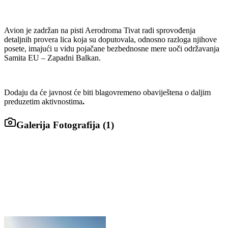
Avion je zadržan na pisti Aerodroma Tivat radi sprovođenja
detaljnih provera lica koja su doputovala, odnosno razloga njihove
posete, imajući u vidu pojačane bezbednosne mere uoči održavanja
Samita EU – Zapadni Balkan.
Dodaju da će javnost će biti blagovremeno obaviještena o daljim
preduzetim aktivnostima
.
Galerija Fotografija (
1
)