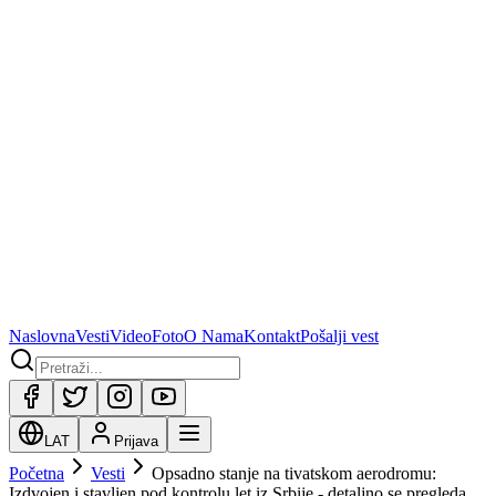
Naslovna
Vesti
Video
Foto
O Nama
Kontakt
Pošalji vest
LAT
Prijava
Početna
Vesti
Opsadno stanje na tivatskom aerodromu:
Izdvojen i stavljen pod kontrolu let iz Srbije - detaljno se pregleda