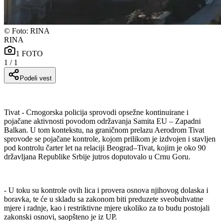
©
Foto: RINA
RINA
1
FOTO
1
/
1
Podeli vest
Tivat - Crnogorska policija sprovodi opsežne kontinuirane i
pojačane aktivnosti povodom održavanja Samita EU – Zapadni
Balkan. U tom kontekstu, na graničnom prelazu Aerodrom Tivat
sprovode se pojačane kontrole, kojom prilikom je izdvojen i stavljen
pod kontrolu čarter let na relaciji Beograd–Tivat, kojim je oko 90
državljana Republike Srbije jutros doputovalo u Crnu Goru.
- U toku su kontrole ovih lica i provera osnova njihovog dolaska i
boravka, te će u skladu sa zakonom biti preduzete sveobuhvatne
mjere i radnje, kao i restriktivne mjere ukoliko za to budu postojali
zakonski osnovi, saopšteno je iz UP.