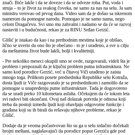
znači. Biće lakše i da se doveze i da se odveze roba. Put, voda i
struja – to je život za svakog čoveka, ne samo za nas na selu. Ja sam
ministru verovao od prvog dana. Video sam da je došao sa iskrenom
namerom da pomogne narodu. Pomogao je ne samo nama, nego
celom Dragačevu. Svi smo mu zahvalni i nadamo se da će se razvoj
nastaviti i u budućnosti, rekao je za RINU Srđan Gerzić.
Glišić je istakao da kao i na prethodnim mestima koje je obišao,
lično se uverio da ono što je obećano - to je i urađeno, a sve u cilju
da meštanima život bude lakši, bolji i kvalitetniji.
- Pre nekoliko meseci okupili smo se ovde, razgovarali, videli šta je
problem i prepoznali da je ključni problem putna infrastruktura. Ne
samo kod porodice Gerzić, već u čitavoj Viči urađeno je zaista
mnogo toga. Prilikom posete predsednika Republike selu Kotraža,
dosta ljudi iz Viče razgovaralo je sa predsednikom i zamolilo da se
pomogne u unapređenju putne infrastrukture. Tada je dogovoreno
da se uradi preko 10 kilometara asfalta. Očekujem da će tokom leta
svi radovi biti okončani. Ovaj naš dolazak potvrda je odnosa koji
treba da postoji između ljudi koji obavljaju odgovorne funkcije i
građana koji su ih birali da rešavaju njihove probleme, rekao je
Glišić.
Dodaje da je veoma počastvovan što su ga u selu srdačno dočekali
brojni meštani, naglašavajući da porodice poput Gerzića gde pod