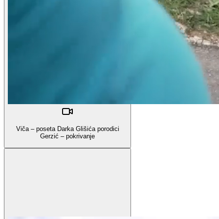
Viča – poseta Darka Glišića porodici
Gerzić – pokrivanje