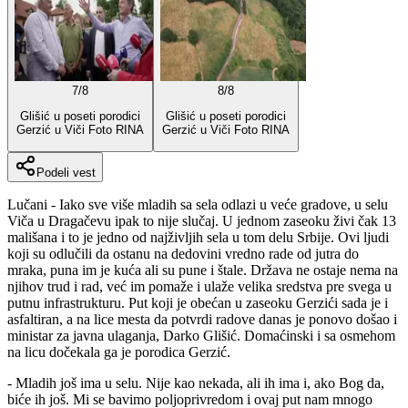
7
/
8
8
/
8
Glišić u poseti porodici
Glišić u poseti porodici
Gerzić u Viči Foto RINA
Gerzić u Viči Foto RINA
Podeli vest
Lučani - Iako sve više mladih sa sela odlazi u veće gradove, u selu
Viča u Dragačevu ipak to nije slučaj. U jednom zaseoku živi čak 13
mališana i to je jedno od najživljih sela u tom delu Srbije. Ovi ljudi
koji su odlučili da ostanu na dedovini vredno rade od jutra do
mraka, puna im je kuća ali su pune i štale. Država ne ostaje nema na
njihov trud i rad, već im pomaže i ulaže velika sredstva pre svega u
putnu infrastrukturu. Put koji je obećan u zaseoku Gerzići sada je i
asfaltiran, a na lice mesta da potvrdi radove danas je ponovo došao i
ministar za javna ulaganja, Darko Glišić. Domaćinski i sa osmehom
na licu dočekala ga je porodica Gerzić.
- Mladih još ima u selu. Nije kao nekada, ali ih ima i, ako Bog da,
biće ih još. Mi se bavimo poljoprivredom i ovaj put nam mnogo