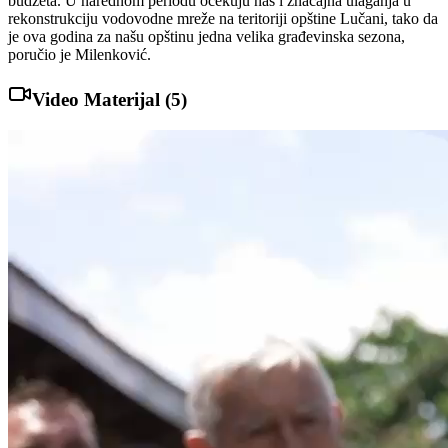
budžeta. U narednom periodu očekuju nas i značajna ulaganja u
rekonstrukciju vodovodne mreže na teritoriji opštine Lučani, tako da
je ova godina za našu opštinu jedna velika građevinska sezona,
poručio je Milenković.
Video Materijal (
5
)