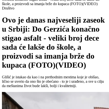
škole, a proizvodi sa imanja brže do kupaca (FOTO)(VIDEO)
Društvo
Ovo je danas najveseliji zaseok
u Srbiji: Do Gerzića konačno
stigao asfalt - veliki broj dece
sada će lakše do škole, a
proizvodi sa imanja brže do
kupaca (FOTO)(VIDEO)
Glišić je istakao da kao i na prethodnim mestima koje je obišao,
lično se uverio da ono što je obećano - to je i urađeno, a sve u cilju
da meštanima život bude lakši, bolji i kvalitetniji.