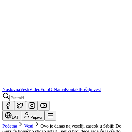
Naslovna
Vesti
Video
Foto
O Nama
Kontakt
Pošalji vest
LAT
Prijava
Početna
Vesti
Ovo je danas najveseliji zaseok u Srbiji: Do
Gerzića konačno stigao asfalt - veliki broj dece sada će lakše do