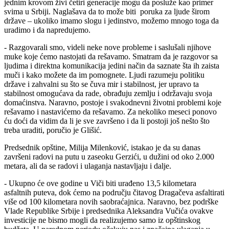
jednim krovom živi četiri generacije mogu da posluže kao primer
svima u Srbiji. Naglašava da to može biti
poruka za ljude širom
države – ukoliko imamo slogu i jedinstvo, možemo mnogo toga da
uradimo i da napredujemo.
- Razgovarali smo, videli neke nove probleme i saslušali njihove
muke koje ćemo nastojati da rešavamo. Smatram da je razgovor sa
ljudima i direktna komunikacija jedini način da saznate šta ih zaista
muči i kako možete da im pomognete. Ljudi razumeju politiku
države i zahvalni su što se čuva mir i stabilnost, jer upravo ta
stabilnost omogućava da rade, obrađuju zemlju i održavaju svoja
domaćinstva. Naravno, postoje i svakodnevni životni problemi koje
rešavamo i nastavićemo da rešavamo. Za nekoliko meseci ponovo
ću doći da vidim da li je sve završeno i da li postoji još nešto što
treba uraditi, poručio je Glišić.
Predsednik opštine, Milija Milenković, istakao je da su danas
završeni radovi na putu u zaseoku Gerzići, u dužini od oko 2.000
metara, ali da se radovi i ulaganja nastavljaju i dalje.
- Ukupno će ove godine u Viči biti urađeno 13,5 kilometara
asfaltnih puteva, dok ćemo na području čitavog Dragačeva asfaltirati
više od 100 kilometara novih saobraćajnica. Naravno, bez podrške
Vlade Republike Srbije i predsednika Aleksandra Vučića ovakve
investicije ne bismo mogli da realizujemo samo iz opštinskog