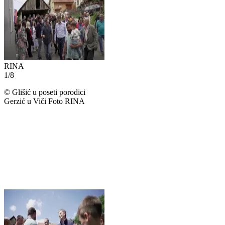
RINA
1
/
8
©
Glišić u poseti porodici
Gerzić u Viči Foto RINA