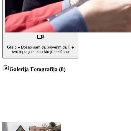
Glišić – Došao sam da proverim da li je
sve ispunjeno kao što je obećano
Galerija Fotografija (
8
)