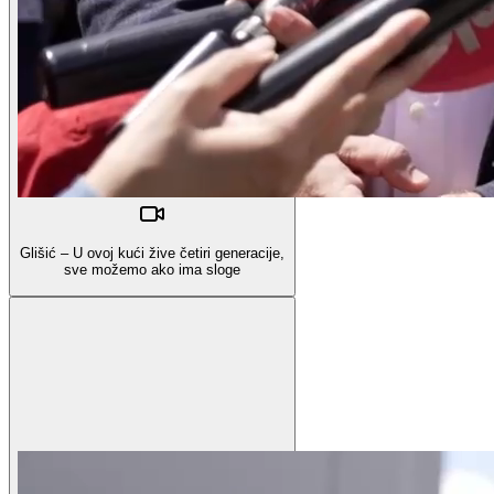
Glišić – U ovoj kući žive četiri generacije,
sve možemo ako ima sloge