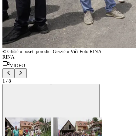
©
Glišić u poseti porodici Gerzić u Viči Foto RINA
RINA
VIDEO
1
/
8