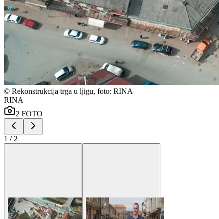
©
Rekonstrukcija trga u ljigu, foto: RINA
RINA
2
FOTO
1
/
2