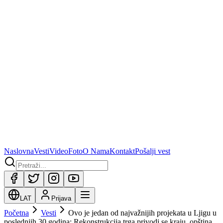
Naslovna
Vesti
Video
Foto
O Nama
Kontakt
Pošalji vest
LAT
Prijava
Početna
Vesti
Ovo je jedan od najvažnijih projekata u Ljigu u
poslednjih 30 godina: Rekonstrukcija trga privodi se kraju, opština