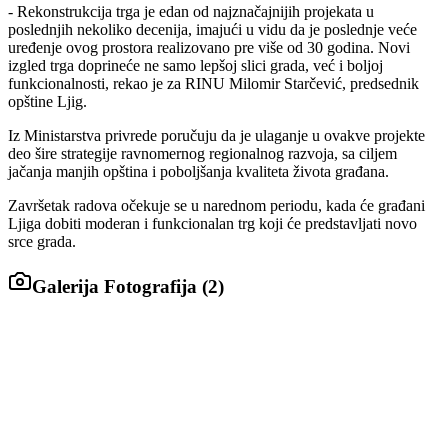
- Rekonstrukcija trga je edan od najznačajnijih projekata u
poslednjih nekoliko decenija, imajući u vidu da je poslednje veće
uređenje ovog prostora realizovano pre više od 30 godina. Novi
izgled trga doprineće ne samo lepšoj slici grada, već i boljoj
funkcionalnosti, rekao je za RINU Milomir Starčević, predsednik
opštine Ljig.
Iz Ministarstva privrede poručuju da je ulaganje u ovakve projekte
deo šire strategije ravnomernog regionalnog razvoja, sa ciljem
jačanja manjih opština i poboljšanja kvaliteta života građana.
Završetak radova očekuje se u narednom periodu, kada će građani
Ljiga dobiti moderan i funkcionalan trg koji će predstavljati novo
srce grada.
Galerija Fotografija (
2
)