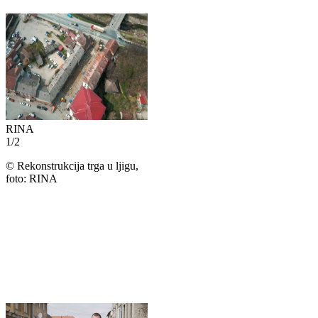
RINA
1
/
2
©
Rekonstrukcija trga u ljigu,
foto: RINA