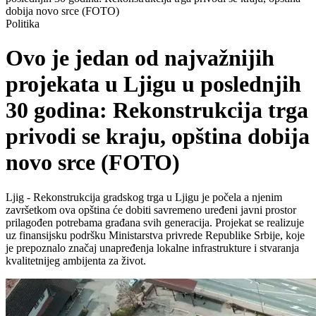
dobija novo srce (FOTO)
Politika
Ovo je jedan od najvažnijih
projekata u Ljigu u poslednjih
30 godina: Rekonstrukcija trga
privodi se kraju, opština dobija
novo srce (FOTO)
Ljig - Rekonstrukcija gradskog trga u Ljigu je počela a njenim
završetkom ova opština će dobiti savremeno uređeni javni prostor
prilagođen potrebama građana svih generacija. Projekat se realizuje
uz finansijsku podršku Ministarstva privrede Republike Srbije, koje
je prepoznalo značaj unapređenja lokalne infrastrukture i stvaranja
kvalitetnijeg ambijenta za život.