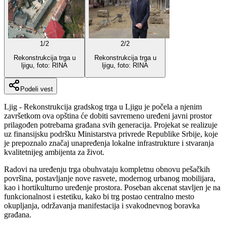
1
/
2
2
/
2
Rekonstrukcija trga u
Rekonstrukcija trga u
ljigu, foto: RINA
ljigu, foto: RINA
Podeli vest
Ljig - Rekonstrukcija gradskog trga u Ljigu je počela a njenim
završetkom ova opština će dobiti savremeno uređeni javni prostor
prilagođen potrebama građana svih generacija. Projekat se realizuje
uz finansijsku podršku Ministarstva privrede Republike Srbije, koje
je prepoznalo značaj unapređenja lokalne infrastrukture i stvaranja
kvalitetnijeg ambijenta za život.
Radovi na uređenju trga obuhvataju kompletnu obnovu pešačkih
površina, postavljanje nove rasvete, modernog urbanog mobilijara,
kao i hortikulturno uređenje prostora. Poseban akcenat stavljen je na
funkcionalnost i estetiku, kako bi trg postao centralno mesto
okupljanja, održavanja manifestacija i svakodnevnog boravka
građana.