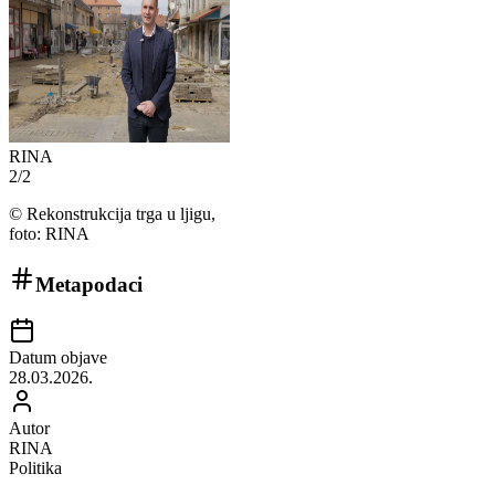
RINA
2
/
2
©
Rekonstrukcija trga u ljigu,
foto: RINA
Metapodaci
Datum objave
28.03.2026.
Autor
RINA
Politika