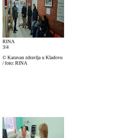
RINA
3
/
4
©
Karavan zdravlja u Kladovu
/ foto: RINA