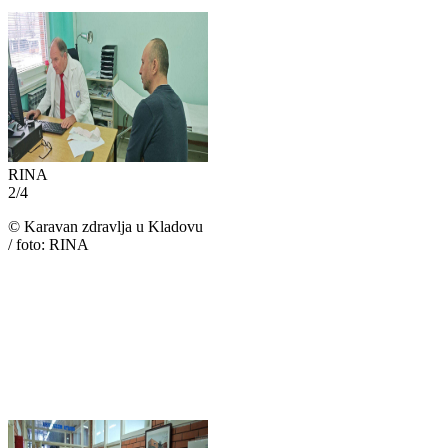
RINA
2
/
4
©
Karavan zdravlja u Kladovu
/ foto: RINA