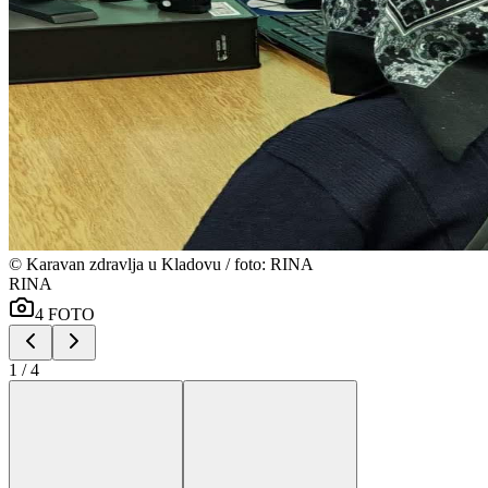
©
Karavan zdravlja u Kladovu / foto: RINA
RINA
4
FOTO
1
/
4