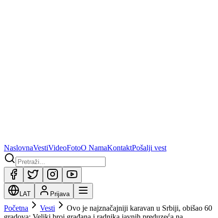
Naslovna
Vesti
Video
Foto
O Nama
Kontakt
Pošalji vest
LAT
Prijava
Početna
Vesti
Ovo je najznačajniji karavan u Srbiji, obišao 60
gradova: Veliki broj građana i radnika javnih preduzeća na