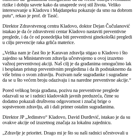
rizike i dobiju savete kako da unaprede svoj stil života. Veliko
interesovanje u Kladovu i Majdanpeku pokazuje da smo na dobrom
putu“, rekao je prof. dr Tasić.
Direktor Zdravstvenog centra Kladovo, doktor Dejan Čučulanović
istakao je da će zdravstveni centar Kladovo nastaviti preventivne
preglede, i da će od ponedeljka biti preventivni ginekološki pregledi
u cilju prevencije raka grlića materice.
„Velika nam je čast što je Karavan zdravlja stigao u Kladovo i što
zajedno sa Ministarstvom zdravlja učestvujemo u ovoj izuzetno
važnoj preventivnoj akciji. Naš cilj je da građanima omogućimo lak
i besplatan pristup preventivnim pregledima i da ih podstaknemo da
više brinu o svom zdravlju. Pozivam naše sugrađanke i sugrađane
da se u što većem broju odazivaju i na naredne preventivne akcije.“
Pored velikog broja građana, pozivu na preventivne preglede
odazvali su se i radnici kladovskih javnih preduzeća, čime su
dodatno pokazali društvenu odgovornost i značaj brige o
sopstvenom zdravlju, ali i dali primer ostalim sugrađanima.
Direktor JP „Jedinstvo“ Kladovo, David Đurđević, istakao je da su
ovakve akcije od izuzetnog značaja za lokalnu zajednicu.
„Zdravlje je prioritet. Drago mi je što su naši radnici učestvovali u