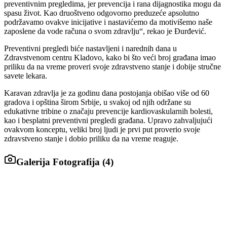
preventivnim pregledima, jer prevencija i rana dijagnostika mogu da
spasu život. Kao druoštveno odgovorno preduzeće apsolutno
podržavamo ovakve inicijative i nastavićemo da motivišemo naše
zaposlene da vode računa o svom zdravlju“, rekao je Đurđević.
Preventivni pregledi biće nastavljeni i narednih dana u
Zdravstvenom centru Kladovo, kako bi što veći broj građana imao
priliku da na vreme proveri svoje zdravstveno stanje i dobije stručne
savete lekara.
Karavan zdravlja je za godinu dana postojanja obišao više od 60
gradova i opština širom Srbije, u svakoj od njih održane su
edukativne tribine o značaju prevencije kardiovaskularnih bolesti,
kao i besplatni preventivni pregledi građana. Upravo zahvaljujući
ovakvom konceptu, veliki broj ljudi je prvi put proverio svoje
zdravstveno stanje i dobio priliku da na vreme reaguje.
Galerija Fotografija (
4
)