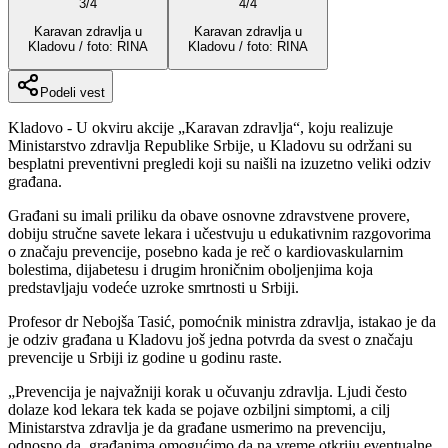
3
/
4
4
/
4
Karavan zdravlja u
Karavan zdravlja u
Kladovu / foto: RINA
Kladovu / foto: RINA
Podeli vest
Kladovo - U okviru akcije „Karavan zdravlja“, koju realizuje
Ministarstvo zdravlja Republike Srbije, u Kladovu su održani su
besplatni preventivni pregledi koji su naišli na izuzetno veliki odziv
građana.
Građani su imali priliku da obave osnovne zdravstvene provere,
dobiju stručne savete lekara i učestvuju u edukativnim razgovorima
o značaju prevencije, posebno kada je reč o kardiovaskularnim
bolestima, dijabetesu i drugim hroničnim oboljenjima koja
predstavljaju vodeće uzroke smrtnosti u Srbiji.
Profesor dr Nebojša Tasić, pomoćnik ministra zdravlja, istakao je da
je odziv građana u Kladovu još jedna potvrda da svest o značaju
prevencije u Srbiji iz godine u godinu raste.
„Prevencija je najvažniji korak u očuvanju zdravlja. Ljudi često
dolaze kod lekara tek kada se pojave ozbiljni simptomi, a cilj
Ministarstva zdravlja je da građane usmerimo na prevenciju,
odnosno da građanima omogućimo da na vreme otkriju eventualne