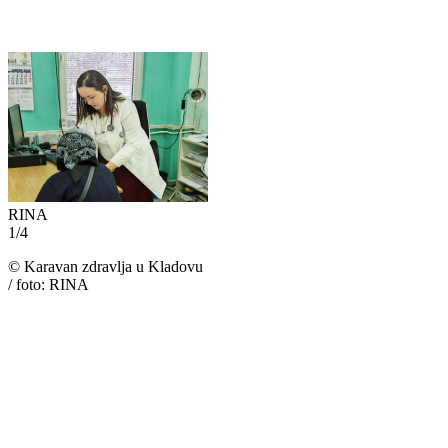
RINA
1
/
4
©
Karavan zdravlja u Kladovu
/ foto: RINA