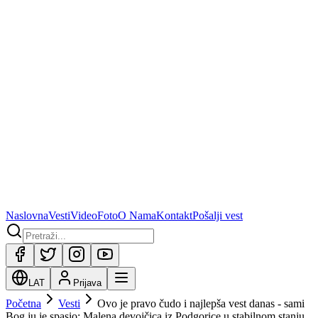
Naslovna
Vesti
Video
Foto
O Nama
Kontakt
Pošalji vest
LAT
Prijava
Početna
Vesti
Ovo je pravo čudo i najlepša vest danas - sami
Bog ju je spasio: Malena devojčica iz Podgorice u stabilnom stanju,