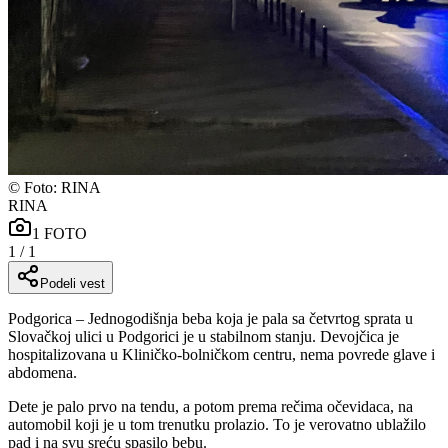
©
Foto: RINA
RINA
1
FOTO
1
/
1
Podeli vest
Podgorica – Jednogodišnja beba koja je pala sa četvrtog sprata u
Slovačkoj ulici u Podgorici je u stabilnom stanju. Devojčica je
hospitalizovana u Kliničko-bolničkom centru, nema povrede glave i
abdomena.
Dete je palo prvo na tendu, a potom prema rečima očevidaca, na
automobil koji je u tom trenutku prolazio. To je verovatno ublažilo
pad i na svu sreću spasilo bebu.