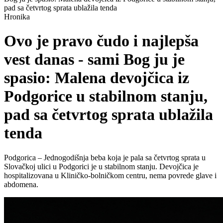
pad sa četvrtog sprata ublažila tenda
Hronika
Ovo je pravo čudo i najlepša
vest danas - sami Bog ju je
spasio: Malena devojčica iz
Podgorice u stabilnom stanju,
pad sa četvrtog sprata ublažila
tenda
Podgorica – Jednogodišnja beba koja je pala sa četvrtog sprata u
Slovačkoj ulici u Podgorici je u stabilnom stanju. Devojčica je
hospitalizovana u Kliničko-bolničkom centru, nema povrede glave i
abdomena.