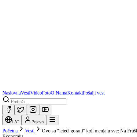
Naslovna
Vesti
Video
Foto
O Nama
Kontakt
Pošalji vest
LAT
Prijava
Početna
Vesti
Ovo su "leteći gorani" koji menjaju sve: Na Frušk
Ekonomija