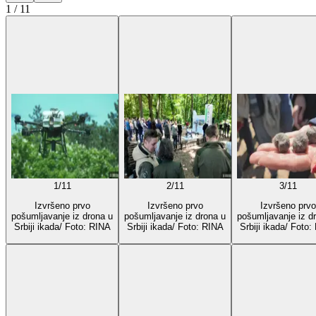
1
/
11
1
/
11
2
/
11
3
/
11
Izvršeno prvo
Izvršeno prvo
Izvršeno prvo
pošumljavanje iz drona u
pošumljavanje iz drona u
pošumljavanje iz d
Srbiji ikada/ Foto: RINA
Srbiji ikada/ Foto: RINA
Srbiji ikada/ Foto: