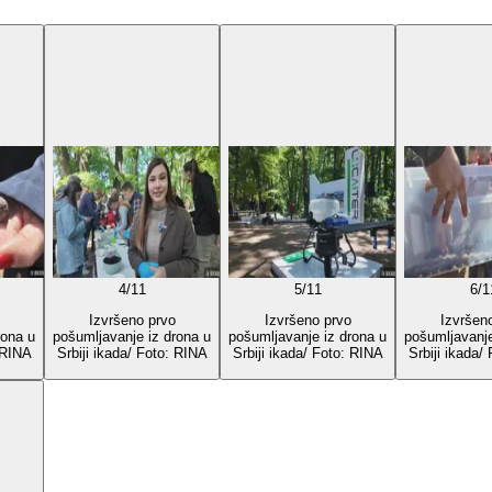
4
/
11
5
/
11
6
/
1
Izvršeno prvo
Izvršeno prvo
Izvršen
rona u
pošumljavanje iz drona u
pošumljavanje iz drona u
pošumljavanje
 RINA
Srbiji ikada/ Foto: RINA
Srbiji ikada/ Foto: RINA
Srbiji ikada/