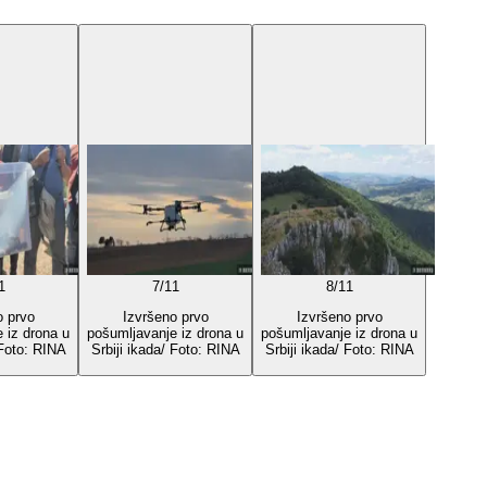
1
7
/
11
8
/
11
o prvo
Izvršeno prvo
Izvršeno prvo
 iz drona u
pošumljavanje iz drona u
pošumljavanje iz drona u
 Foto: RINA
Srbiji ikada/ Foto: RINA
Srbiji ikada/ Foto: RINA