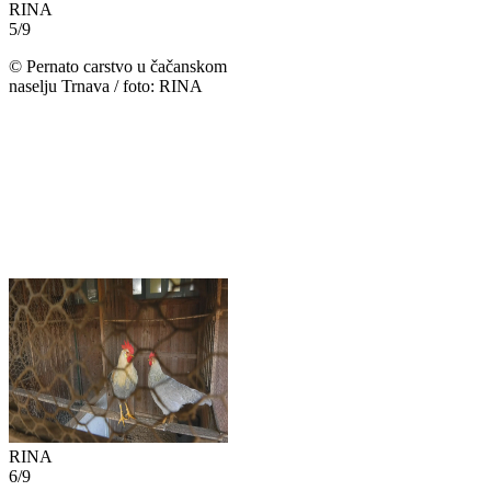
RINA
5
/
9
©
Pernato carstvo u čačanskom
naselju Trnava / foto: RINA
RINA
6
/
9