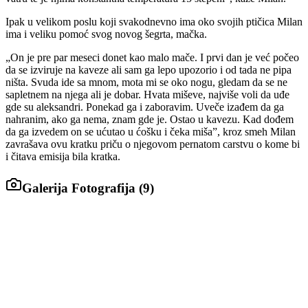
Ipak u velikom poslu koji svakodnevno ima oko svojih ptičica Milan
ima i veliku pomoć svog novog šegrta, mačka.
„On je pre par meseci donet kao malo mače. I prvi dan je već počeo
da se izviruje na kaveze ali sam ga lepo upozorio i od tada ne pipa
ništa. Svuda ide sa mnom, mota mi se oko nogu, gledam da se ne
sapletnem na njega ali je dobar. Hvata miševe, najviše voli da uđe
gde su aleksandri. Ponekad ga i zaboravim. Uveče izađem da ga
nahranim, ako ga nema, znam gde je. Ostao u kavezu. Kad dođem
da ga izvedem on se ućutao u ćošku i čeka miša”, kroz smeh Milan
zavrašava ovu kratku priču o njegovom pernatom carstvu o kome bi
i čitava emisija bila kratka.
Galerija Fotografija (
9
)