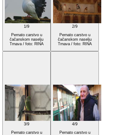
1
/
9
2
/
9
Pernato carstvo u
Pernato carstvo u
čačanskom naselju
čačanskom naselju
Trnava / foto: RINA
Trnava / foto: RINA
3
/
9
4
/
9
Pernato carstvo u
Pernato carstvo u