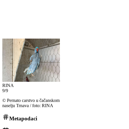
RINA
9
/
9
©
Pernato carstvo u čačanskom
naselju Trnava / foto: RINA
Metapodaci