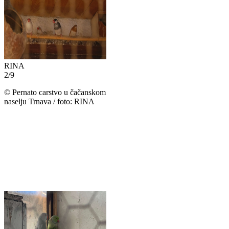
RINA
2
/
9
©
Pernato carstvo u čačanskom
naselju Trnava / foto: RINA