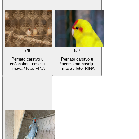
7
/
9
8
/
9
Pernato carstvo u
Pernato carstvo u
čačanskom naselju
čačanskom naselju
Trnava / foto: RINA
Trnava / foto: RINA