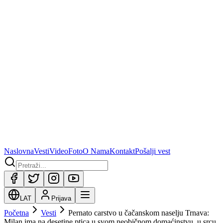
Naslovna
Vesti
Video
Foto
O Nama
Kontakt
Pošalji vest
LAT
Prijava
Početna
Vesti
Pernato carstvo u čačanskom naselju Trnava:
Milan ima na desetine ptica u svom neobičnom domaćinstvu, u srcu