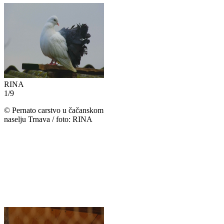
RINA
1
/
9
©
Pernato carstvo u čačanskom
naselju Trnava / foto: RINA