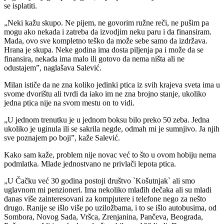
se isplatiti.
„Neki kažu skupo. Ne pijem, ne govorim ružne reči, ne pušim pa
mogu ako nekada i zatreba da izvodjim neku paru i da finansiram.
Mada, ovo sve kompletno teško da može sebe samo da izdržava.
Hrana je skupa. Neke godina ima dosta piljenja pa i može da se
finansira, nekada ima malo ili gotovo da nema ništa ali ne
odustajem”, naglašava Salević.
Milan ističe da ne zna koliko jedinki ptica iz svih krajeva sveta ima u
svome dvorištu ali tvrdi da iako im ne zna brojno stanje, ukoliko
jedna ptica nije na svom mestu on to vidi.
„U jednom trenutku je u jednom boksu bilo preko 50 zeba. Jedna
ukoliko je uginula ili se sakrila negde, odmah mi je sumnjivo. Ja njih
sve poznajem po boji”, kaže Salević.
Kako sam kaže, problem nije novac već to što u ovom hobiju nema
podmlatka. Mlade jednostvano ne privlači lepota ptica.
„U Čačku već 30 godina postoji društvo `Košutnjak` ali smo
uglavnom mi penzioneri. Ima nekoliko mlađih dečaka ali su mladi
danas više zainteresovani za kompjutere i telefone nego za nešto
drugo. Ranije se išlo više po uziložbama, i to se išlo autobusima, od
Sombora, Novog Sada, Vršca, Zrenjanina, Pančeva, Beograda,