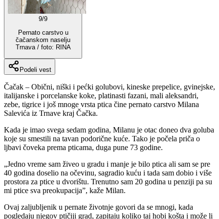
9
/
9
Pernato carstvo u
čačanskom naselju
Trnava / foto: RINA
Podeli vest
Čačak – Obični, niški i pećki golubovi, kineske prepelice, gvinejske,
italijanske i porcelanske koke, platinasti fazani, mali aleksandri,
zebe, tigrice i još mnoge vrsta ptica čine pernato carstvo Milana
Salevića iz Trnave kraj Čačka.
Kada je imao svega sedam godina, Milanu je otac doneo dva goluba
koje su smestili na tavan podorične kuće. Tako je počela priča o
ljbavi čoveka prema pticama, duga pune 73 godine.
„Jedno vreme sam živeo u gradu i manje je bilo ptica ali sam se pre
40 godina doselio na očevinu, sagradio kuću i tada sam dobio i više
prostora za ptice u dvorištu. Trenutno sam 20 godina u penziji pa su
mi ptice sva preokupacija”, kaže Milan.
Ovaj zaljubljenik u pernate životnje govori da se mnogi, kada
pogledaju njegov ptičiji grad, zapitaju koliko taj hobi košta i može li