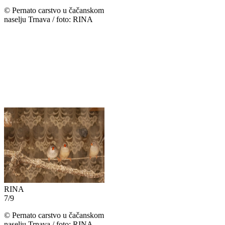
©
Pernato carstvo u čačanskom
naselju Trnava / foto: RINA
RINA
7
/
9
©
Pernato carstvo u čačanskom
naselju Trnava / foto: RINA