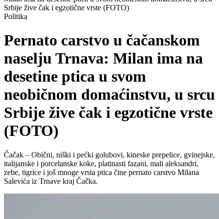
Srbije žive čak i egzotične vrste (FOTO)
Politika
Pernato carstvo u čačanskom
naselju Trnava: Milan ima na
desetine ptica u svom
neobičnom domaćinstvu, u srcu
Srbije žive čak i egzotične vrste
(FOTO)
Čačak – Obični, niški i pećki golubovi, kineske prepelice, gvinejske,
italijanske i porcelanske koke, platinasti fazani, mali aleksandri,
zebe, tigrice i još mnoge vrsta ptica čine pernato carstvo Milana
Salevića iz Trnave kraj Čačka.