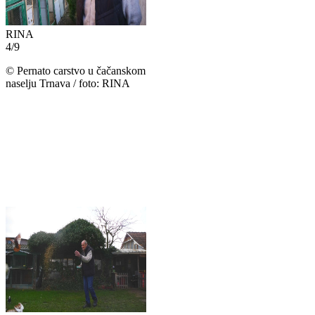
RINA
4
/
9
©
Pernato carstvo u čačanskom
naselju Trnava / foto: RINA