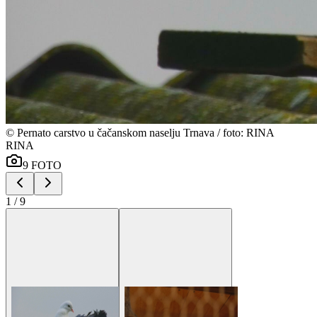
©
Pernato carstvo u čačanskom naselju Trnava / foto: RINA
RINA
9
FOTO
1
/
9