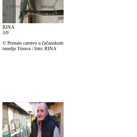
RINA
3
/
9
©
Pernato carstvo u čačanskom
naselju Trnava / foto: RINA