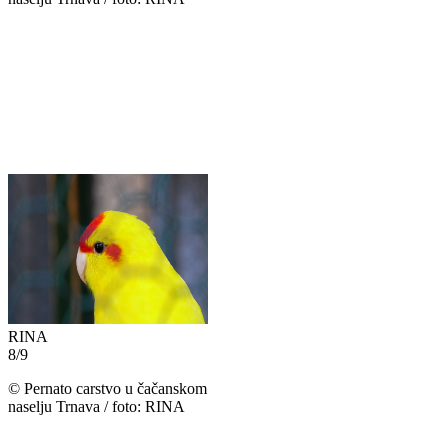
RINA
8
/
9
©
Pernato carstvo u čačanskom
naselju Trnava / foto: RINA