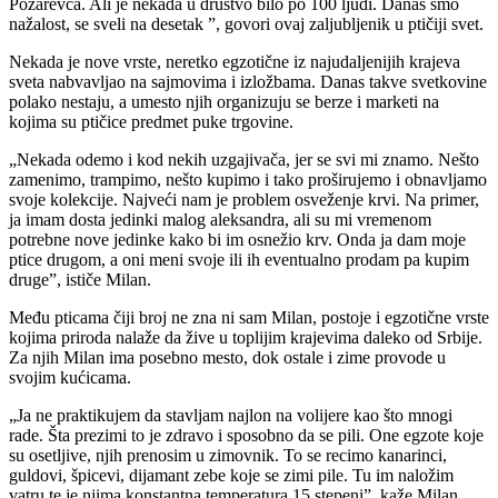
Požarevca. Ali je nekada u društvo bilo po 100 ljudi. Danas smo
nažalost, se sveli na desetak ”, govori ovaj zaljubljenik u ptičiji svet.
Nekada je nove vrste, neretko egzotične iz najudaljenijih krajeva
sveta nabvavljao na sajmovima i izložbama. Danas takve svetkovine
polako nestaju, a umesto njih organizuju se berze i marketi na
kojima su ptičice predmet puke trgovine.
„Nekada odemo i kod nekih uzgajivača, jer se svi mi znamo. Nešto
zamenimo, trampimo, nešto kupimo i tako proširujemo i obnavljamo
svoje kolekcije. Najveći nam je problem osveženje krvi. Na primer,
ja imam dosta jedinki malog aleksandra, ali su mi vremenom
potrebne nove jedinke kako bi im osnežio krv. Onda ja dam moje
ptice drugom, a oni meni svoje ili ih eventualno prodam pa kupim
druge”, ističe Milan.
Među pticama čiji broj ne zna ni sam Milan, postoje i egzotične vrste
kojima priroda nalaže da žive u toplijim krajevima daleko od Srbije.
Za njih Milan ima posebno mesto, dok ostale i zime provode u
svojim kućicama.
„Ja ne praktikujem da stavljam najlon na volijere kao što mnogi
rade. Šta prezimi to je zdravo i sposobno da se pili. One egzote koje
su osetljive, njih prenosim u zimovnik. To se recimo kanarinci,
guldovi, špicevi, dijamant zebe koje se zimi pile. Tu im naložim
vatru te je njima konstantna temperatura 15 stepeni”, kaže Milan.