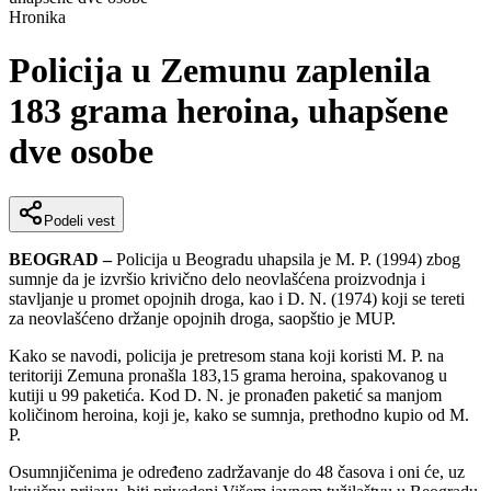
Hronika
Policija u Zemunu zaplenila
183 grama heroina, uhapšene
dve osobe
Podeli vest
BEOGRAD –
Policija u Beogradu uhapsila je M. P. (1994) zbog
sumnje da je izvršio krivično delo neovlašćena proizvodnja i
stavljanje u promet opojnih droga, kao i D. N. (1974) koji se tereti
za neovlašćeno držanje opojnih droga, saopštio je MUP.
Kako se navodi, policija je pretresom stana koji koristi M. P. na
teritoriji Zemuna pronašla 183,15 grama heroina, spakovanog u
kutiji u 99 paketića. Kod D. N. je pronađen paketić sa manjom
količinom heroina, koji je, kako se sumnja, prethodno kupio od M.
P.
Osumnjičenima je određeno zadržavanje do 48 časova i oni će, uz