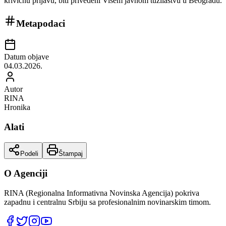
krivičnu prijavu, biti privedeni Višem javnom tužilaštvu u Beogradu.
Metapodaci
Datum objave
04.03.2026.
Autor
RINA
Hronika
Alati
Podeli
Štampaj
O Agenciji
RINA (Regionalna Informativna Novinska Agencija) pokriva
zapadnu i centralnu Srbiju sa profesionalnim novinarskim timom.