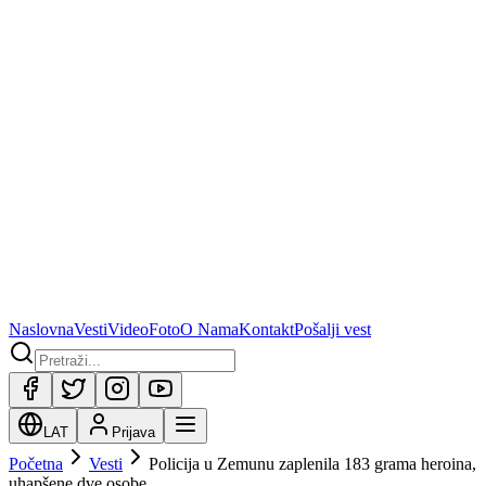
Naslovna
Vesti
Video
Foto
O Nama
Kontakt
Pošalji vest
LAT
Prijava
Početna
Vesti
Policija u Zemunu zaplenila 183 grama heroina,
uhapšene dve osobe