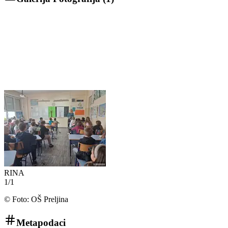
RINA
1
/
1
©
Foto: OŠ Preljina
Metapodaci