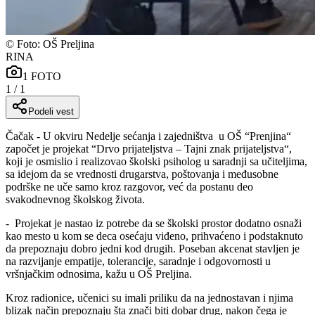
©
Foto: OŠ Preljina
RINA
1
FOTO
1
/
1
Podeli vest
Čačak - U okviru Nedelje sećanja i zajedništva
u OŠ “Prenjina“
započet je projekat “Drvo prijateljstva – Tajni znak prijateljstva“,
koji je osmislio i realizovao školski psiholog u saradnji sa učiteljima,
sa idejom da se vrednosti drugarstva, poštovanja i međusobne
podrške ne uče samo kroz razgovor, već da postanu deo
svakodnevnog školskog života.
-
Projekat je nastao iz potrebe da se školski prostor dodatno osnaži
kao mesto u kom se deca osećaju viđeno, prihvaćeno i podstaknuto
da prepoznaju dobro jedni kod drugih. Poseban akcenat stavljen je
na razvijanje empatije, tolerancije, saradnje i odgovornosti u
vršnjačkim odnosima, kažu u OŠ Preljina.
Kroz radionice, učenici su imali priliku da na jednostavan i njima
blizak način prepoznaju šta znači biti dobar drug, nakon čega je