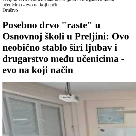
učenicima - evo na koji način
Društvo
Posebno drvo "raste" u
Osnovnoj školi u Preljini: Ovo
neobično stablo širi ljubav i
drugarstvo među učenicima -
evo na koji način