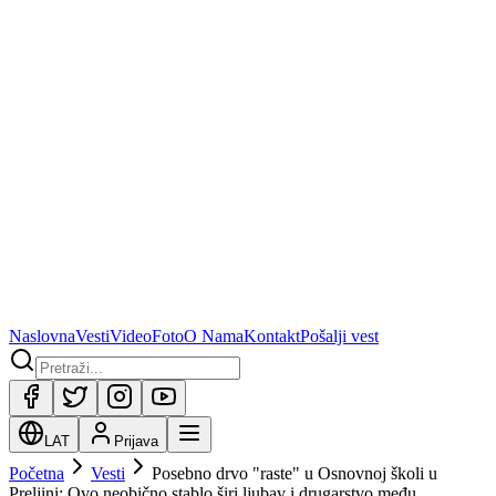
Naslovna
Vesti
Video
Foto
O Nama
Kontakt
Pošalji vest
LAT
Prijava
Početna
Vesti
Posebno drvo "raste" u Osnovnoj školi u
Preljini: Ovo neobično stablo širi ljubav i drugarstvo među