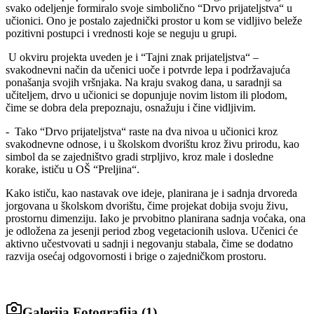
svako odeljenje formiralo svoje simbolično “Drvo prijateljstva“ u
učionici. Ono je postalo zajednički prostor u kom se vidljivo beleže
pozitivni postupci i vrednosti koje se neguju u grupi.
U okviru projekta uveden je i “Tajni znak prijateljstva“ –
svakodnevni način da učenici uoče i potvrde lepa i podržavajuća
ponašanja svojih vršnjaka. Na kraju svakog dana, u saradnji sa
učiteljem, drvo u učionici se dopunjuje novim listom ili plodom,
čime se dobra dela prepoznaju, osnažuju i čine vidljivim.
-
Tako “Drvo prijateljstva“ raste na dva nivoa u učionici kroz
svakodnevne odnose, i u školskom dvorištu kroz živu prirodu, kao
simbol da se zajedništvo gradi strpljivo, kroz male i dosledne
korake, ističu
u OŠ “Preljina“.
Kako ističu, kao nastavak ove ideje, planirana je i sadnja drvoreda
jorgovana u školskom dvorištu, čime projekat dobija svoju živu,
prostornu dimenziju. Iako je prvobitno planirana sadnja voćaka, ona
je odložena za jesenji period zbog vegetacionih uslova. Učenici će
aktivno učestvovati u sadnji i negovanju stabala, čime se dodatno
razvija osećaj odgovornosti i brige o zajedničkom prostoru.
Galerija Fotografija (
1
)