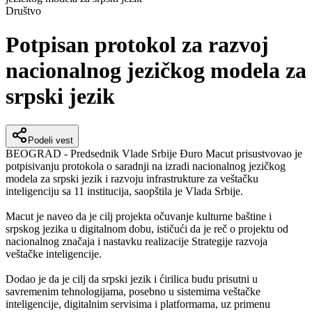
Društvo
Potpisan protokol za razvoj
nacionalnog jezičkog modela za
srpski jezik
Podeli vest
BEOGRAD - Predsednik Vlade Srbije Đuro Macut prisustvovao je
potpisivanju protokola o saradnji na izradi nacionalnog jezičkog
modela za srpski jezik i razvoju infrastrukture za veštačku
inteligenciju sa 11 institucija, saopštila je Vlada Srbije.
Macut je naveo da je cilj projekta očuvanje kulturne baštine i
srpskog jezika u digitalnom dobu, ističući da je reč o projektu od
nacionalnog značaja i nastavku realizacije Strategije razvoja
veštačke inteligencije.
Dodao je da je cilj da srpski jezik i ćirilica budu prisutni u
savremenim tehnologijama, posebno u sistemima veštačke
inteligencije, digitalnim servisima i platformama, uz primenu