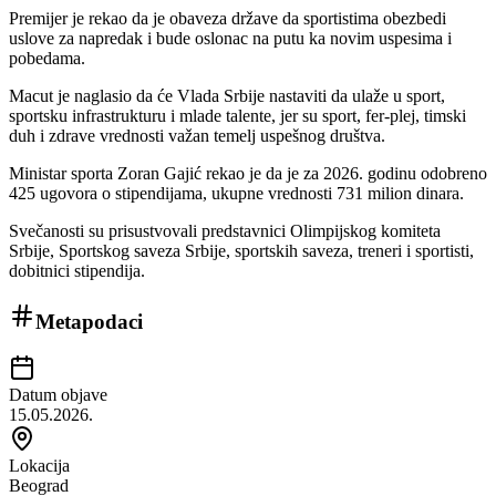
Premijer je rekao da je obaveza države da sportistima obezbedi
uslove za napredak i bude oslonac na putu ka novim uspesima i
pobedama.
Macut je naglasio da će Vlada Srbije nastaviti da ulaže u sport,
sportsku infrastrukturu i mlade talente, jer su sport, fer-plej, timski
duh i zdrave vrednosti važan temelj uspešnog društva.
Ministar sporta Zoran Gajić rekao je da je za 2026. godinu odobreno
425 ugovora o stipendijama, ukupne vrednosti 731 milion dinara.
Svečanosti su prisustvovali predstavnici Olimpijskog komiteta
Srbije, Sportskog saveza Srbije, sportskih saveza, treneri i sportisti,
dobitnici stipendija.
Metapodaci
Datum objave
15.05.2026.
Lokacija
Beograd