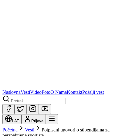
Naslovna
Vesti
Video
Foto
O Nama
Kontakt
Pošalji vest
LAT
Prijava
Početna
Vesti
Potpisani ugovori o stipendijama za
perspektivne sportiste