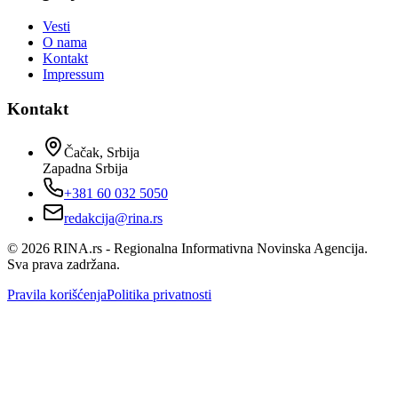
Vesti
O nama
Kontakt
Impressum
Kontakt
Čačak, Srbija
Zapadna Srbija
+381 60 032 5050
redakcija@rina.rs
©
2026
RINA.rs - Regionalna Informativna Novinska Agencija.
Sva prava zadržana.
Pravila korišćenja
Politika privatnosti