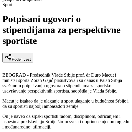
Sport
Potpisani ugovori o
stipendijama za perspektivne
sportiste
Podeli vest
BEOGRAD - Predsednik Vlade Srbije prof. dr Đuro Macut i
ministar sporta Zoran Gajić prisustvovali su danas u Palati Srbija
svečanom potpisivanju ugovora o stipendijama za sportsko
usavršavanje perspektivnih sportista, saopštila je Vlada Srbije.
Macut je istakao da je ulaganje u sport ulaganje u budućnost Srbije i
da su sportisti najbolji ambasadori zemlje.
On je naveo da srpski sportisti radom, disciplinom, odricanjem i
uspesima predstavljaju Srbiju širom sveta i doprinose njenom ugledu
i međunarodnoj afirmaciji.