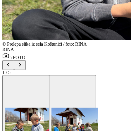
©
Prelepa slika iz sela Koštunići / foto: RINA
RINA
5
FOTO
1
/
5