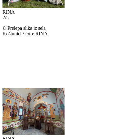
RINA
2
/
5
©
Prelepa slika iz sela
Koštunići / foto: RINA
RINA