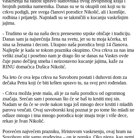
vaskrsenja na radost upravo stanovnika ovog živopisnog kraja i
brojnih putnika namernika. Danas su se tu okupili oni koji su tu
crkvu podigli, pre svega članovi porodice Nikolić, ali i komšije,
rodbina i prijatelji. Najmlađi su se takmičili u kucanju vaskršnjim
jajima.
- Trudimo se da na našu decu prenesemo srpske običaje i tradiciju.
Danas sam ja najsrećnija žena na svetu, jer su tu moja kćerka, tri
sina sa ženama i decom. Ukupno naša porodica broji 14 članova.
Najlepše je kada se tokom praznika okupimo. Ova crkva za nas ima
veliki značaj i posebno nam je drago što se danas na Vaskrs ovde
čuje puno dečijeg smeha i neizostavno kucanje jajima, kaže za
RINU domaćica Dušica Nikolić.
Na leto će ova lepa crkva na Suvoboru postati i duhovni dom za
dečaka Petra koji će biti kršten upravo tu, na svoj prvi rođendan.
- Crkva možda jeste mala, ali je za našu porodicu od ogromnog
značaja. Srećan sam i ponosan što će se baš tu krstiti moj sin.
Nadam se da će se ovde nakon toga još mnogo dece krstiti i mladih
parova venčati. Ovaj suvoborski kraj poznat je po tome što mladi ne
odlaze mnogo i ima mnogo porodica koje imaju troje i više dece,
rekao je Ivan Nikolić.
Posvećen najvećem prazniku, Hristovom vaskrsenju, ovaj hram na
Suvoboru nije samo građevina – on je poruka. Oko njega, kao nemi