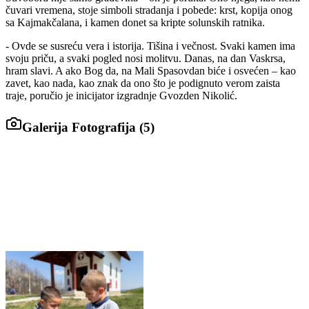
čuvari vremena, stoje simboli stradanja i pobede: krst, kopija onog
sa Kajmakčalana, i kamen donet sa kripte solunskih ratnika.
- Ovde se susreću vera i istorija. Tišina i večnost. Svaki kamen ima
svoju priču, a svaki pogled nosi molitvu. Danas, na dan Vaskrsa,
hram slavi. A ako Bog da, na Mali Spasovdan biće i osvećen – kao
zavet, kao nada, kao znak da ono što je podignuto verom zaista
traje, poručio je inicijator izgradnje Gvozden Nikolić.
Galerija Fotografija (
5
)