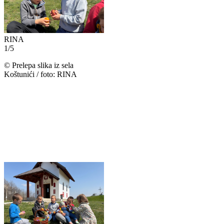
RINA
1
/
5
©
Prelepa slika iz sela
Koštunići / foto: RINA