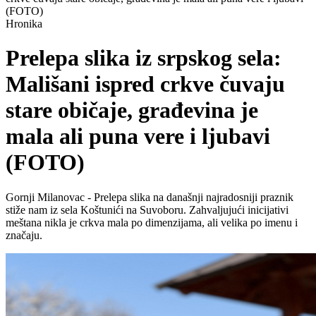
(FOTO)
Hronika
Prelepa slika iz srpskog sela:
Mališani ispred crkve čuvaju
stare običaje, građevina je
mala ali puna vere i ljubavi
(FOTO)
Gornji Milanovac - Prelepa slika na današnji najradosniji praznik
stiže nam iz sela Koštunići na Suvoboru. Zahvaljujući inicijativi
meštana nikla je crkva mala po dimenzijama, ali velika po imenu i
značaju.