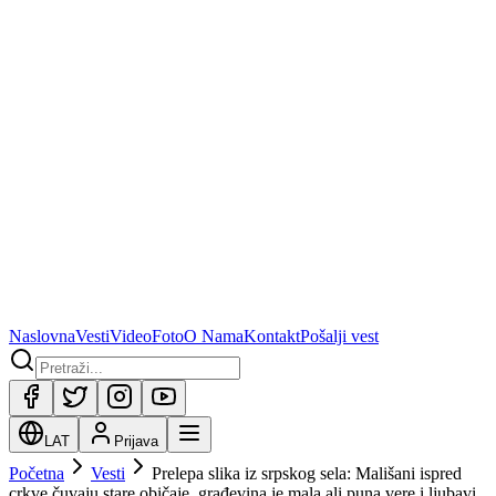
Naslovna
Vesti
Video
Foto
O Nama
Kontakt
Pošalji vest
LAT
Prijava
Početna
Vesti
Prelepa slika iz srpskog sela: Mališani ispred
crkve čuvaju stare običaje, građevina je mala ali puna vere i ljubavi