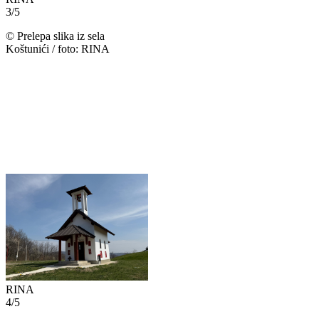
3
/
5
©
Prelepa slika iz sela
Koštunići / foto: RINA
RINA
4
/
5