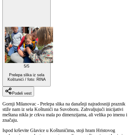
5
/
5
Prelepa slika iz sela
Koštunići / foto: RINA
Podeli vest
Gornji Milanovac - Prelepa slika na današnji najradosniji praznik
stiže nam iz sela Koštunići na Suvoboru. Zahvaljujući inicijativi
meštana nikla je crkva mala po dimenzijama, ali velika po imenu i
značaju.
Ispod krševite Glavice u Koštunićima, stoji hram Hristovog