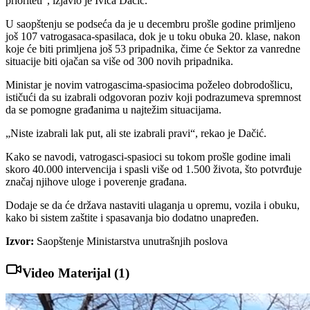
prioriteti“, izjavio je Ivica Dačić.
U saopštenju se podseća da je u decembru prošle godine primljeno
još 107 vatrogasaca-spasilaca, dok je u toku obuka 20. klase, nakon
koje će biti primljena još 53 pripadnika, čime će Sektor za vanredne
situacije biti ojačan sa više od 300 novih pripadnika.
Ministar je novim vatrogascima-spasiocima poželeo dobrodošlicu,
ističući da su izabrali odgovoran poziv koji podrazumeva spremnost
da se pomogne građanima u najtežim situacijama.
„Niste izabrali lak put, ali ste izabrali pravi“, rekao je Dačić.
Kako se navodi, vatrogasci-spasioci su tokom prošle godine imali
skoro 40.000 intervencija i spasli više od 1.500 života, što potvrđuje
značaj njihove uloge i poverenje građana.
Dodaje se da će država nastaviti ulaganja u opremu, vozila i obuku,
kako bi sistem zaštite i spasavanja bio dodatno unapređen.
Izvor:
Saopštenje Ministarstva unutrašnjih poslova
Video Materijal (
1
)