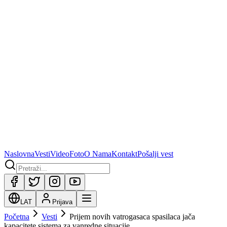
Naslovna
Vesti
Video
Foto
O Nama
Kontakt
Pošalji vest
LAT
Prijava
Početna
Vesti
Prijem novih vatrogasaca spasilaca jača
kapacitete sistema za vanredne situacije