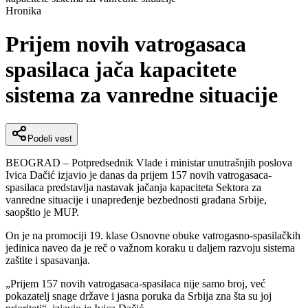
Hronika
Prijem novih vatrogasaca
spasilaca jača kapacitete
sistema za vanredne situacije
Podeli vest
BEOGRAD – Potpredsednik Vlade i ministar unutrašnjih poslova
Ivica Dačić
izjavio je danas da prijem 157 novih vatrogasaca-
spasilaca predstavlja nastavak jačanja kapaciteta Sektora za
vanredne situacije i unapređenje bezbednosti građana Srbije,
saopštio je MUP.
On je na promociji 19. klase Osnovne obuke vatrogasno-spasilačkih
jedinica naveo da je reč o važnom koraku u daljem razvoju sistema
zaštite i spasavanja.
„Prijem 157 novih vatrogasaca-spasilaca nije samo broj, već
pokazatelj snage države i jasna poruka da Srbija zna šta su joj