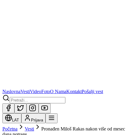
Naslovna
Vesti
Video
Foto
O Nama
Kontakt
Pošalji vest
LAT
Prijava
Početna
Vesti
Pronađen Miloš Rakas nakon više od mesec
dana potrage