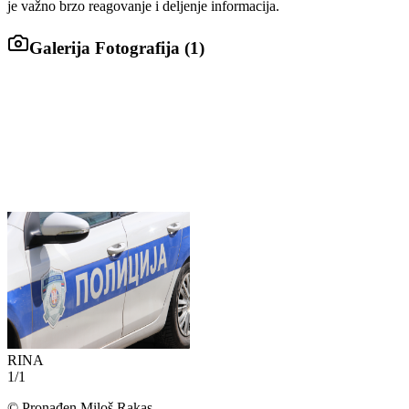
je važno brzo reagovanje i deljenje informacija.
Galerija Fotografija (
1
)
RINA
1
/
1
©
Pronađen Miloš Rakas