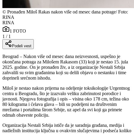
©
Pronađen Miloš Rakas nakon više od mesec dana potrage/ Foto:
RINA
RINA
1
FOTO
1
/
1
Podeli vest
Beograd – Nakon više od mesec dana neizvesnosti, uspešno je
okončana potraga za Milošem Rakasom (33) koji je nestao 15. jula
2025. godine. On je pronađen živ, a iz organizacije Nestali Srbija
zahvalili su svim građanima koji su delili objavu o nestanku i time
doprineli srećnom ishodu.
Miloš je nestao nakon prijema na odeljenje toksikologije Urgentnog
centra u Beogradu, što je izazvalo veliku zabrinutost porodice i
javnosti. Njegova fotografija i opis – visina oko 178 cm, težina oko
80 kilograma i ćelava glava – bili su podeljeni na društvenim
mrežama i portalima širom Srbije, uz apel da svi koji ga primete
odmah obaveste policiju.
Organizacija Nestali Srbija ističe da je saradnja građana, medija i
nadležnih institucija ključna u ovakvim slučajevima i podseća koliko