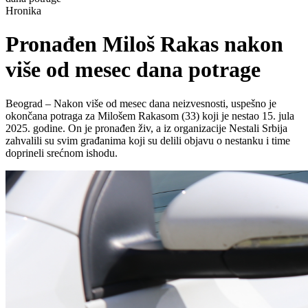
Hronika
Pronađen Miloš Rakas nakon
više od mesec dana potrage
Beograd – Nakon više od mesec dana neizvesnosti, uspešno je
okončana potraga za Milošem Rakasom (33) koji je nestao 15. jula
2025. godine. On je pronađen živ, a iz organizacije Nestali Srbija
zahvalili su svim građanima koji su delili objavu o nestanku i time
doprineli srećnom ishodu.