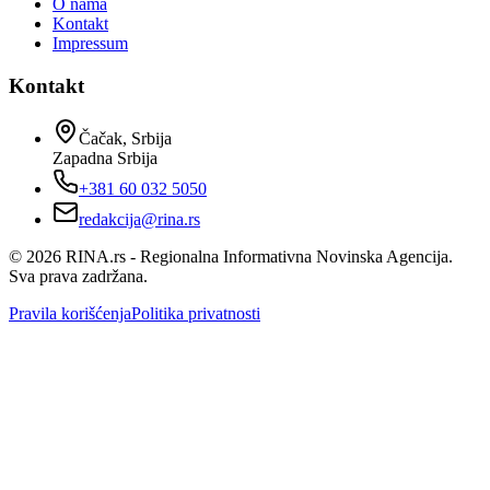
O nama
Kontakt
Impressum
Kontakt
Čačak, Srbija
Zapadna Srbija
+381 60 032 5050
redakcija@rina.rs
©
2026
RINA.rs - Regionalna Informativna Novinska Agencija.
Sva prava zadržana.
Pravila korišćenja
Politika privatnosti