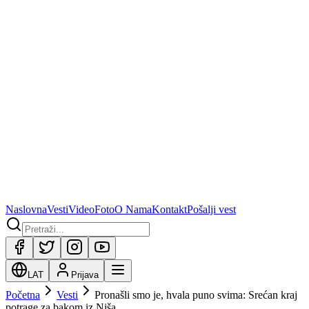
Naslovna
Vesti
Video
Foto
O Nama
Kontakt
Pošalji vest
LAT
Prijava
Početna
Vesti
Pronašli smo je, hvala puno svima: Srećan kraj
potrage za bakom iz Niša