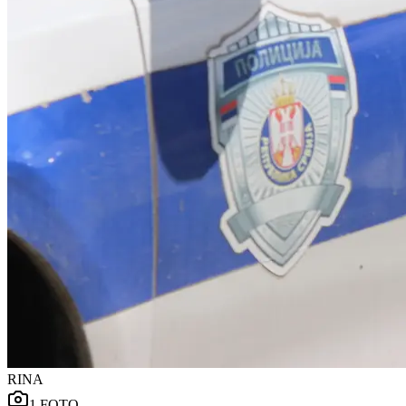
RINA
1
FOTO