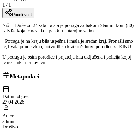
1
/
1
Podeli vest
Niš –
Duže od 24 sata trajala je potraga za bakom Stanimirkom (80)
iz Niša koja je nestala u petak u
jutarnjim satima.
- Potraga je na kraju bila uspešna i imala je srećan kraj. Pronašli smo
je, hvala puno svima, potvrdili su kratko čalnovi porodice za RINU.
U potragu je osim porodice i prijatelja bila uključena i policija kojoj
je nestanka i prijavljen.
Metapodaci
Datum objave
27.04.2026.
Autor
admin
Društvo