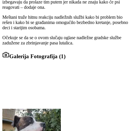
izbegavaju da prolaze tim putem jer nikada ne znaju kako će psi
reagovati – dodaje ona.
Meštani traže hitnu reakciju nadležnih službi kako bi problem bio
rešen i kako bi se građanima omogućilo bezbedno kretanje, posebno
deci i starijim osobama.
Očekuje se da se o ovom slučaju oglase nadležne gradske službe
zadužene za zbrinjavanje pasa lutalica.
Galerija Fotografija (
1
)