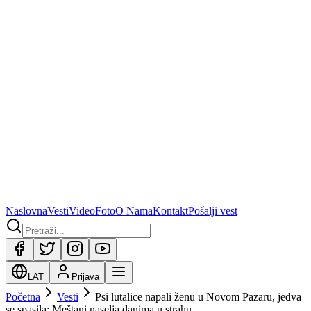
Naslovna
Vesti
Video
Foto
O Nama
Kontakt
Pošalji vest
LAT
Prijava
Početna
Vesti
Psi lutalice napali ženu u Novom Pazaru, jedva
se spasila: Meštani naselja danima u strahu