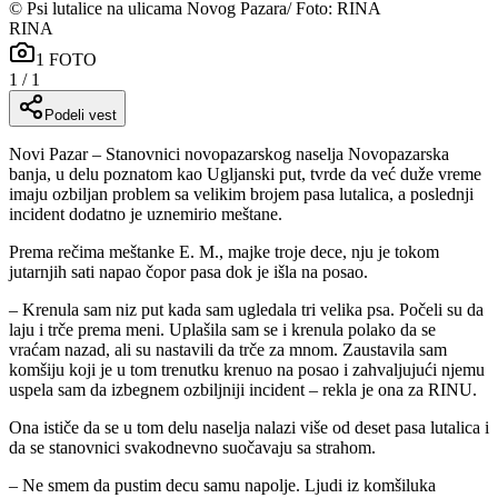
©
Psi lutalice na ulicama Novog Pazara/ Foto: RINA
RINA
1
FOTO
1
/
1
Podeli vest
Novi Pazar – Stanovnici novopazarskog naselja Novopazarska
banja, u delu poznatom kao Ugljanski put, tvrde da već duže vreme
imaju ozbiljan problem sa velikim brojem pasa lutalica, a poslednji
incident dodatno je uznemirio meštane.
Prema rečima meštanke E. M., majke troje dece, nju je tokom
jutarnjih sati napao čopor pasa dok je išla na posao.
– Krenula sam niz put kada sam ugledala tri velika psa. Počeli su da
laju i trče prema meni. Uplašila sam se i krenula polako da se
vraćam nazad, ali su nastavili da trče za mnom. Zaustavila sam
komšiju koji je u tom trenutku krenuo na posao i zahvaljujući njemu
uspela sam da izbegnem ozbiljniji incident – rekla je ona za RINU.
Ona ističe da se u tom delu naselja nalazi više od deset pasa lutalica i
da se stanovnici svakodnevno suočavaju sa strahom.
– Ne smem da pustim decu samu napolje. Ljudi iz komšiluka