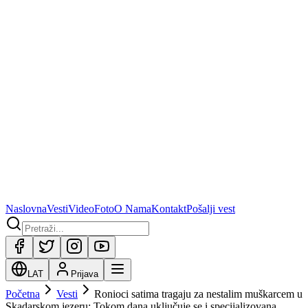
Naslovna
Vesti
Video
Foto
O Nama
Kontakt
Pošalji vest
LAT
Prijava
Početna
Vesti
Ronioci satima tragaju za nestalim muškarcem u
Skadarskom jezeru: Tokom dana uključuje se i specijalizovana