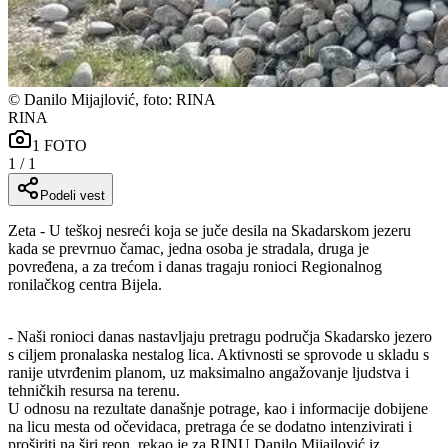
©
Danilo Mijajlović, foto: RINA
RINA
1
FOTO
1
/
1
Podeli vest
Zeta - U teškoj nesreći koja se juče desila na Skadarskom jezeru
kada se prevrnuo čamac, jedna osoba je stradala, druga je
povređena, a za trećom i danas tragaju ronioci Regionalnog
ronilačkog centra Bijela.
- Naši ronioci danas nastavljaju pretragu područja Skadarsko jezero
s ciljem pronalaska nestalog lica. Aktivnosti se sprovode u skladu s
ranije utvrđenim planom, uz maksimalno angažovanje ljudstva i
tehničkih resursa na terenu.
U odnosu na rezultate današnje potrage, kao i informacije dobijene
na licu mesta od očevidaca, pretraga će se dodatno intenzivirati i
proširiti na širi reon, rekao je za RINU Danilo Mijajlović iz