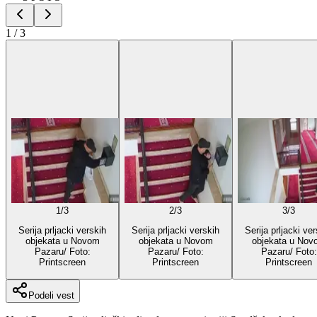
1
/
3
1
/
3
2
/
3
3
/
3
Serija prljacki verskih
Serija prljacki verskih
Serija prljacki ve
objekata u Novom
objekata u Novom
objekata u Nov
Pazaru/ Foto:
Pazaru/ Foto:
Pazaru/ Foto:
Printscreen
Printscreen
Printscreen
Podeli vest