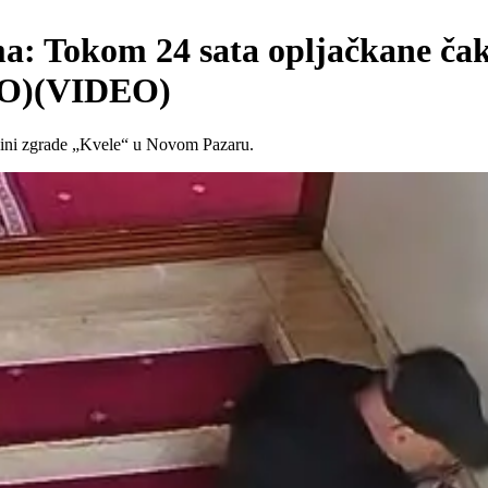
ama: Tokom 24 sata opljačkane ča
OTO)(VIDEO)
izini zgrade „Kvele“ u Novom Pazaru.