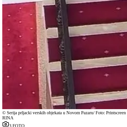
©
Serija prljacki verskih objekata u Novom Pazaru/ Foto: Printscreen
RINA
3
FOTO