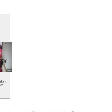
rskih
om