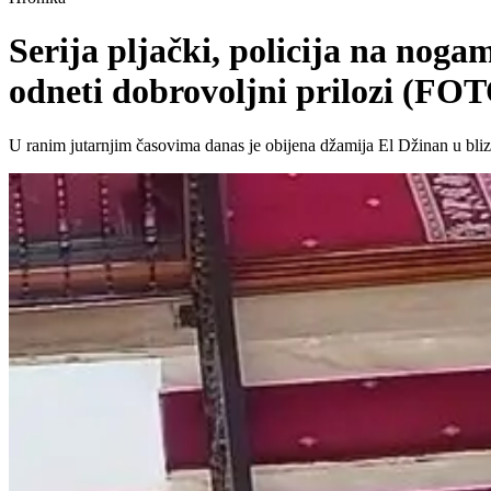
Serija pljački, policija na nog
odneti dobrovoljni prilozi (F
U ranim jutarnjim časovima danas je obijena džamija El Džinan u bl