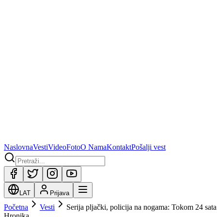
Naslovna
Vesti
Video
Foto
O Nama
Kontakt
Pošalji vest
LAT
Prijava
Početna
Vesti
Serija pljački, policija na nogama: Tokom 24 sa
Hronika