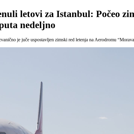
enuli letovi za Istanbul: Počeo z
 puta nedeljno
, zvanično je juče uspostavljen zimski red letenja na Aerodromu “Mora