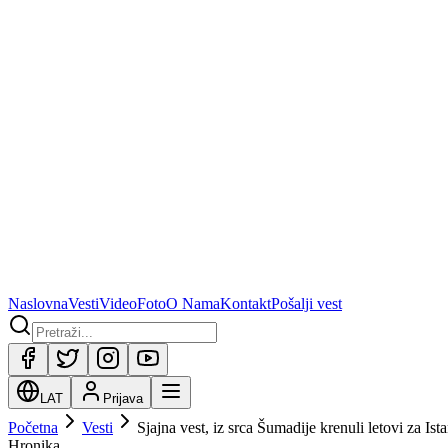
Naslovna
Vesti
Video
Foto
O Nama
Kontakt
Pošalji vest
LAT
Prijava
Početna
Vesti
Sjajna vest, iz srca Šumadije krenuli letovi za I
Hronika