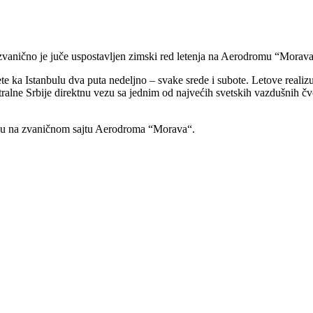
, zvanično je juče uspostavljen zimski red letenja na Aerodromu “Mora
e ka Istanbulu dva puta nedeljno – svake srede i subote. Letove realizu
ne Srbije direktnu vezu sa jednim od najvećih svetskih vazdušnih čvori
e su na zvaničnom sajtu Aerodroma “Morava“.