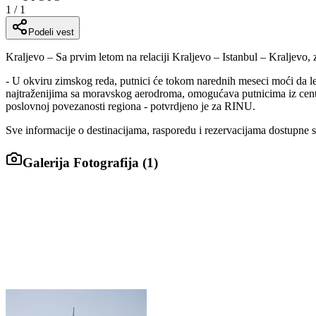
1
/
1
Podeli vest
Kraljevo – Sa prvim letom na relaciji Kraljevo – Istanbul – Kraljevo
- U okviru zimskog reda, putnici će tokom narednih meseci moći da let
najtraženijima sa moravskog aerodroma, omogućava putnicima iz central
poslovnoj povezanosti regiona - potvrdjeno je za RINU.
Sve informacije o destinacijama, rasporedu i rezervacijama dostupn
Galerija Fotografija (
1
)