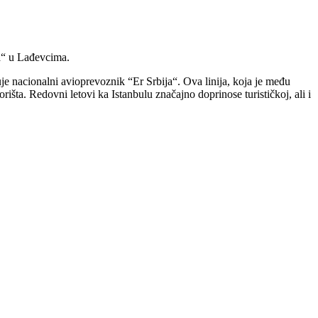
va“ u Lađevcima.
je nacionalni avioprevoznik “Er Srbija“. Ova linija, koja je među
šta. Redovni letovi ka Istanbulu značajno doprinose turističkoj, ali i