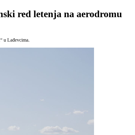
imski red letenja na aerodromu
va“ u Lađevcima.