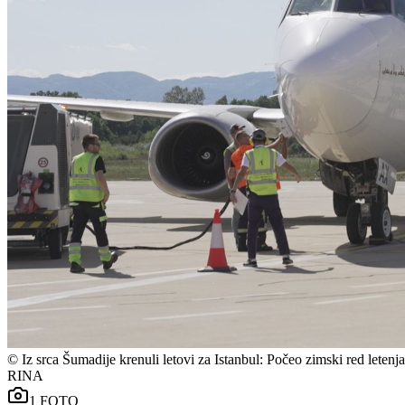
©
Iz srca Šumadije krenuli letovi za Istanbul: Počeo zimski red lete
RINA
1
FOTO