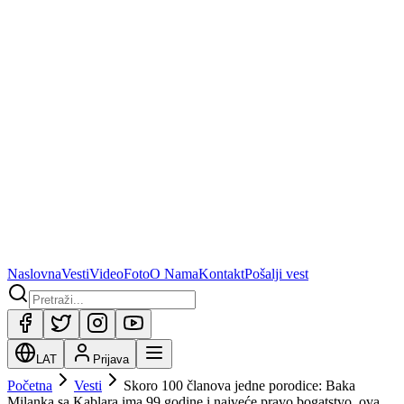
Naslovna
Vesti
Video
Foto
O Nama
Kontakt
Pošalji vest
LAT
Prijava
Početna
Vesti
Skoro 100 članova jedne porodice: Baka
Milanka sa Kablara ima 99 godine i najveće pravo bogatstvo, ova