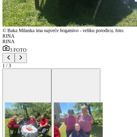
©
Baka Milanka ima najveće bogatstvo - veliku porodicu, foto:
RINA
RINA
3
FOTO
1
/
3