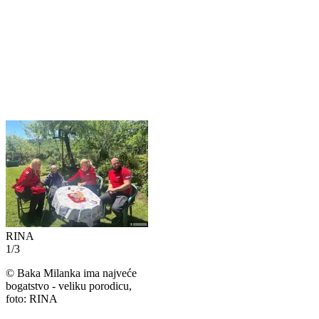
RINA
1
/
3
©
Baka Milanka ima najveće
bogatstvo - veliku porodicu,
foto: RINA