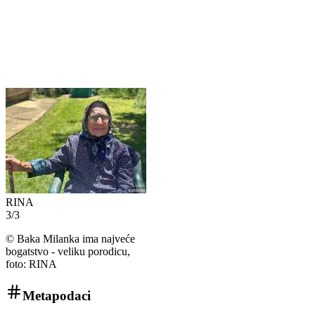
RINA
3
/
3
©
Baka Milanka ima najveće
bogatstvo - veliku porodicu,
foto: RINA
Metapodaci