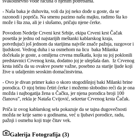
svakodnevno vode računa o njenim potrebama.
- Naša baka je duhovita, voli da joj neko dođe u goste, da se
razonodi i popriča. Na smenu pazimo našu majku, radimo šta ko
može i šta zna, ali je i slušamo, pričaju njene ćerke.
Povodom Nedelje Crveni krst Srbije, ekipa Crveni krst Čačak
posetila je jednu od najstarijih meštanki kablarskog kraja,
potvrđujući još jednom da starijima najviše znače pažnja, razgovor i
ljudskost. Vedrog duha i sa osmehom na licu
baka Milanka
dočekala je goste, a omiljena crvena muškatla, koju su joj poklonili
predstavnici Crvenog krsta, dodatno joj je ulepšala dan. Iz Crvenog
krsta ističu da su ovakve posete važne, posebno za starije ljude koji
žive u udaljenim seoskim domaćinstvima.
- Ovo je divan primer kako o skoro stogodišnjoj baki Milanki brine
porodica. O njoj brinu četiri ćerke i možemo slobodno reći da je ona
možda i najbogatija žena u Čačku, jer njena porodica broji 100
članova”, rekla je Nataša Cvijović, sekretar Crvenog krsta Čačak.
Priča iz ovog kablarskog sela pokazuje da se tajna dugovečnosti
možda ne krije samo u godinama, već u ljubavi porodice, radu,
pažnji i osmehu koji traje čitav vek.
Galerija Fotografija (
3
)