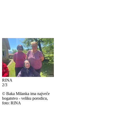
RINA
2
/
3
©
Baka Milanka ima najveće
bogatstvo - veliku porodicu,
foto: RINA