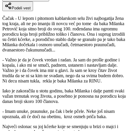
Podeli vest
Čačak - U lepom i pitomom kablarskom selu živi najbogatija žena
tog kraja, ali ne po imanju ili novcu već po tome
da baka Milanka
Petrović koja sitno broji do svog 100. rođendana ima ogromnu
porodicu koja broji približno toliko i članova. Ona i suprug izrodili
su četiri kćerke, a porodično stablo dalje se granalo pa je tako baka
Milanka dočekala i osmoro unučadi, četrnaestoro praunučadi,
dvanaestoro čukununučadi...
- Važno je da je čovek vredan i radan. Ja sam do prošle godine i
kopala, i ako mi se smuči, padnem, ustanem i nastavljam dalje.
Važno je i da čovek ima mir u glavi. Ja sam se kroy čitav život
trudila da se ni sa kim ne svađam, nego da sa svima budem dobro.
Ni decu nisam tukla,
rekla je baka Milanka za RINU.
Iako je zakoračila u stotu godinu, baka Milanka i dalje pamti svaki
važan trenutak svog života, a posebno je ponosna na porodicu koja
danas broji skoro 100 članova.
- Imam unuke, praunuke, pa čak i bele pčele. Neke još nisam
upoznala, ali će doći na obetinu,
kroz osmeh priča baka.
Najveći oslonac su joj kćerke koje se smenjuju u brizi o majci i