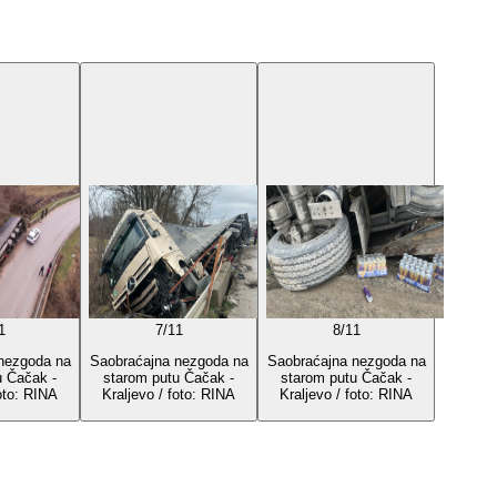
1
7
/
11
8
/
11
nezgoda na
Saobraćajna nezgoda na
Saobraćajna nezgoda na
u Čačak -
starom putu Čačak -
starom putu Čačak -
foto: RINA
Kraljevo / foto: RINA
Kraljevo / foto: RINA