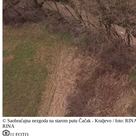
©
Saobraćajna nezgoda na starom putu Čačak - Kraljevo / foto: RIN
RINA
11
FOTO