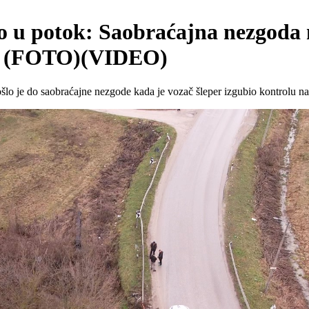
eo u potok: Saobraćajna nezgoda
jen (FOTO)(VIDEO)
lo je do saobraćajne nezgode kada je vozač šleper izgubio kontrolu nad