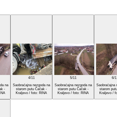
4
/
11
5
/
11
6
/
1
da na
Saobraćajna nezgoda na
Saobraćajna nezgoda na
Saobraćajna 
ak -
starom putu Čačak -
starom putu Čačak -
starom put
RINA
Kraljevo / foto: RINA
Kraljevo / foto: RINA
Kraljevo / 