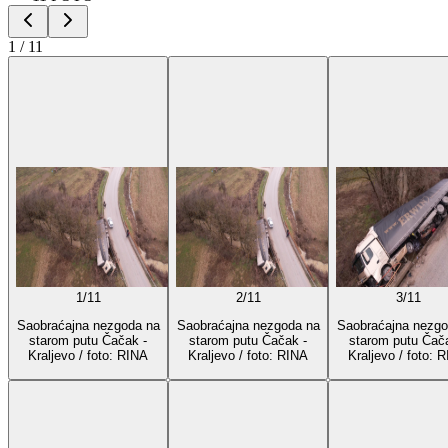
1
/
11
1
/
11
2
/
11
3
/
11
Saobraćajna nezgoda na
Saobraćajna nezgoda na
Saobraćajna nezgo
starom putu Čačak -
starom putu Čačak -
starom putu Čač
Kraljevo / foto: RINA
Kraljevo / foto: RINA
Kraljevo / foto: 