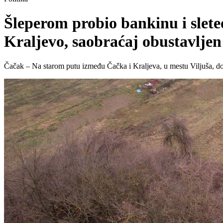
Šleperom probio bankinu i slet
Kraljevo, saobraćaj obustavl
Čačak – Na starom putu između Čačka i Kraljeva, u mestu Viljuša, doš