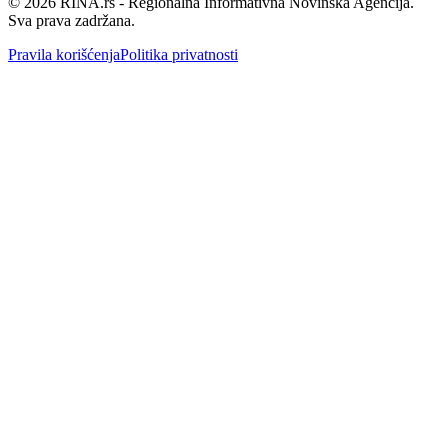
©
2026
RINA.rs - Regionalna Informativna Novinska Agencija.
Sva prava zadržana.
Pravila korišćenja
Politika privatnosti