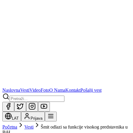
Naslovna
Vesti
Video
Foto
O Nama
Kontakt
Pošalji vest
LAT
Prijava
Početna
Vesti
Šmit odlazi sa funkcije visokog predstavnika u
BiH