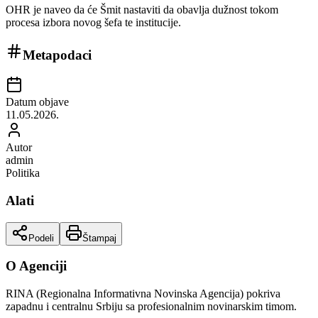
OHR je naveo da će Šmit nastaviti da obavlja dužnost tokom
procesa izbora novog šefa te institucije.
Metapodaci
Datum objave
11.05.2026.
Autor
admin
Politika
Alati
Podeli
Štampaj
O Agenciji
RINA (Regionalna Informativna Novinska Agencija) pokriva
zapadnu i centralnu Srbiju sa profesionalnim novinarskim timom.