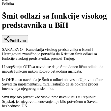
Politika
Šmit odlazi sa funkcije visokog
predstavnika u BiH
Podeli vest
SARAJEVO - Kancelarija visokog predstavnika u Bosni i
Hercegovini zvanično je potvrdila da Kristijan Šmit odlazi sa
funkcije visokog predstavnika, prenosi Tanjug.
U saopštenju OHR-a navodi se da je Šmit doneo ličnu odluku da
napusti funkciju nakon gotovo pet godina mandata.
Iz OHR-a su naveli da je Šmit o odluci obavestio Upravni odbor
Saveta za implementaciju mira i zatražio da se pokrene proces
imenovanja njegovog naslednika.
Šmit nije bio priznat kao visoki predstavnik BiH u Republici
Srpskoj, jer njegovo imenovanje nije bilo potvrđeno u Savetu
bezbednosti UN.