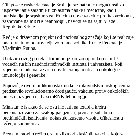
Cilj posete ruske delegacije Srbiji je razmatranje mogućnosti za
uspostavljanje saradnje u oblastima nauke i medicine, kao i
predstavljanje srpskim zvaničnicima nove vakcine protiv karcinoma,
zasnovane na mRNK tehnologiji, navodi se na sajtu Vlade
Republike Srbije.
Reč je o državnom projektu od nacionalnog značaja koji se realizuje
pod direktnim pokroviteljstvom predsednika Ruske Federacije
Vladimira Putina.
U okviru ovog projekta formiran je konzorcijum koji čini 17
vodećih ruskih naučnoistraživačkih instituta i univerziteta, koji
zajednički rade na razvoju novih terapija u oblasti onkologije,
imunologije i genetike.
Popović je ovom prilikom istakao da je rukovodstvo ruskog centra
predstavilo revolucionarno dostignuće, vakcinu protiv onkoloških
bolesti razvijenu na bazi mRNK tehnologije.
Ministar je istakao da se ova inovativna terapija kreira
personalizovano za svakog pacijenta i, prema rezultatima
pretkliničkih ispitivanja, pokazuje izuzetno visoku efikasnost u
lečenju karcinoma.
Prema njegovim rečima, za razliku od klasičnih vakcina koje se