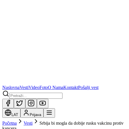
Naslovna
Vesti
Video
Foto
O Nama
Kontakt
Pošalji vest
LAT
Prijava
Početna
Vesti
Srbija bi mogla da dobije rusku vakcinu protiv
kancera