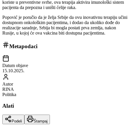
koriste u preventivne svrhe, ova terapija aktivira imunološki sistem
pacijenta da prepozna i uništi ćelije raka.
Popović je poručio da je želja Srbije da ovu inovativnu terapiju učini
dostupnom onkološkim pacijentima, i dodao da ukoliko dođe do
realizacije saradnje, Srbija bi mogla postati prva zemlja, nakon
Rusije, u kojoj će ova vakcina biti dostupna pacijentima.
Metapodaci
Datum objave
15.10.2025.
Autor
RINA
Politika
Alati
Podeli
Štampaj