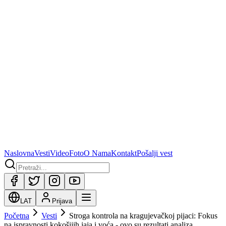
Naslovna
Vesti
Video
Foto
O Nama
Kontakt
Pošalji vest
LAT
Prijava
Početna
Vesti
Stroga kontrola na kragujevačkoj pijaci: Fokus
na ispravnosti kokošijih jaja i voća - ovo su rezultati analiza