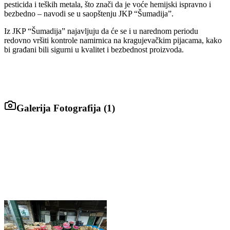
pesticida i teških metala, što znači da je voće hemijski ispravno i
bezbedno – navodi se u saopštenju JKP “Šumadija”.
Iz JKP “Šumadija” najavljuju da će se i u narednom periodu
redovno vršiti kontrole namirnica na kragujevačkim pijacama, kako
bi građani bili sigurni u kvalitet i bezbednost proizvoda.
Galerija Fotografija (
1
)