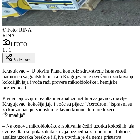
©
Foto: RINA
RINA
1
FOTO
1
/
1
Podeli vest
Kragujevac – U okviru Plana kontrole zdravstvene ispravnosti
namirnica sa gradskih pijaca u Kragujevcu je izvršeno uzorkovanje
kokošijih jaja i voća radi provere mikrobiološke i hemijske
bezbednosti.
Prema najnovijim rezultatima analiza Instituta za javno zdravlje
Kragujevac, kokošija jaja i voće sa pijace “Aerodrom” ispravni su
za konzumaciju, saopštilo je Javno komunalno preduzeće
“Šumadija”.
– Na osnovu mikrobiološkog ispitivanja četiri uzorka kokošijih jaja,
svi rezultati su pokazali da su jaja bezbedna za upotrebu. Takođe,
analiza uzoraka breskve i šljive utvrdila je da nema prisustva