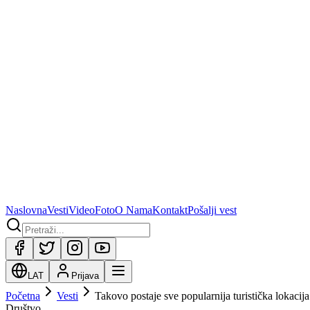
Naslovna
Vesti
Video
Foto
O Nama
Kontakt
Pošalji vest
LAT
Prijava
Početna
Vesti
Takovo postaje sve popularnija turistička lokacija
Društvo