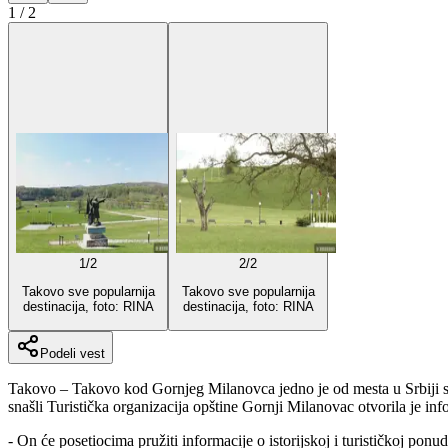
1
/
2
1
/
2
2
/
2
Takovo sve popularnija
Takovo sve popularnija
destinacija, foto: RINA
destinacija, foto: RINA
Podeli vest
Takovo – Takovo kod Gornjeg Milanovca jedno je od mesta u Srbiji sa n
snašli Turistička organizacija opštine Gornji Milanovac otvorila je info
- On će posetiocima pružiti informacije o istorijskoj i turističkoj pon