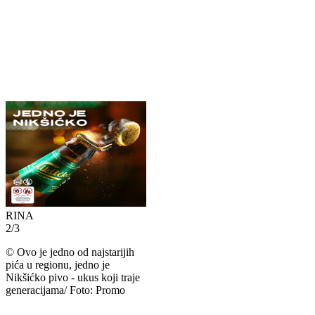
RINA
2
/
3
©
Ovo je jedno od najstarijih
pića u regionu, jedno je
Nikšićko pivo - ukus koji traje
generacijama/ Foto: Promo