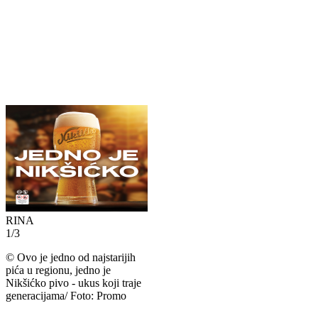
RINA
1
/
3
©
Ovo je jedno od najstarijih
pića u regionu, jedno je
Nikšićko pivo - ukus koji traje
generacijama/ Foto: Promo