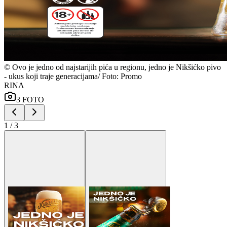
©
Ovo je jedno od najstarijih pića u regionu, jedno je Nikšićko pivo
- ukus koji traje generacijama/ Foto: Promo
RINA
3
FOTO
1
/
3