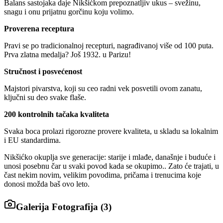
Balans sastojaka daje Nikšićkom prepoznatljiv ukus – svežinu,
snagu i onu prijatnu gorčinu koju volimo.
Proverena receptura
Pravi se po tradicionalnoj recepturi, nagrađivanoj više od 100 puta.
Prva zlatna medalja? Još 1932. u Parizu!
Stručnost i posvećenost
Majstori pivarstva, koji su ceo radni vek posvetili ovom zanatu,
ključni su deo svake flaše.
200 kontrolnih tačaka kvaliteta
Svaka boca prolazi rigorozne provere kvaliteta, u skladu sa lokalnim
i EU standardima.
Nikšićko okuplja sve generacije: starije i mlađe, današnje i buduće i
unosi posebnu čar u svaki povod kada se okupimo.. Zato će trajati, u
čast nekim novim, velikim povodima, pričama i trenucima koje
donosi možda baš ovo leto.
Galerija Fotografija (
3
)