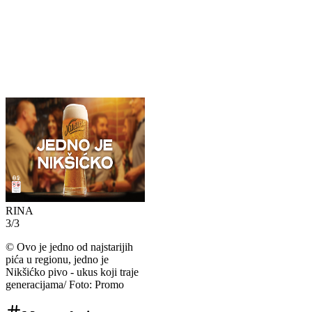
RINA
3
/
3
©
Ovo je jedno od najstarijih
pića u regionu, jedno je
Nikšićko pivo - ukus koji traje
generacijama/ Foto: Promo