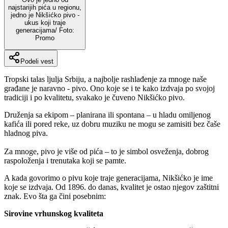
najstarijih pića u regionu,
jedno je Nikšićko pivo -
ukus koji traje
generacijama/ Foto:
Promo
Podeli vest
Tropski talas ljulja Srbiju, a najbolje rashlađenje za mnoge naše
građane je naravno - pivo. Ono koje se i te kako izdvaja po svojoj
tradiciji i po kvalitetu, svakako je čuveno Nikšićko pivo.
Druženja sa ekipom – planirana ili spontana – u hladu omiljenog
kafića ili pored reke, uz dobru muziku ne mogu se zamisiti bez čaše
hladnog piva.
Za mnoge, pivo je više od pića – to je simbol osveženja, dobrog
raspoloženja i trenutaka koji se pamte.
A kada govorimo o pivu koje traje generacijama, Nikšićko je ime
koje se izdvaja. Od 1896. do danas, kvalitet je ostao njegov zaštitni
znak. Evo šta ga čini posebnim:
Sirovine vrhunskog kvaliteta