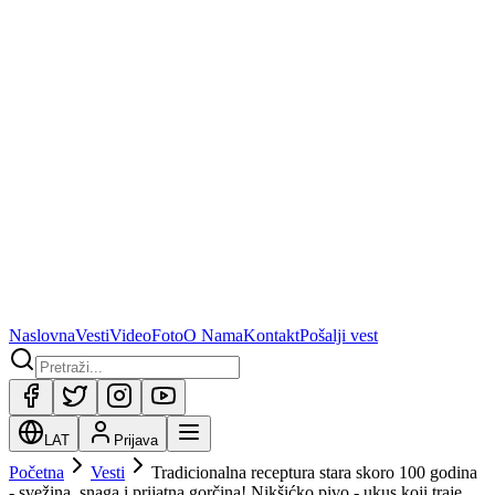
Naslovna
Vesti
Video
Foto
O Nama
Kontakt
Pošalji vest
LAT
Prijava
Početna
Vesti
Tradicionalna receptura stara skoro 100 godina
- svežina, snaga i prijatna gorčina! Nikšićko pivo - ukus koji traje