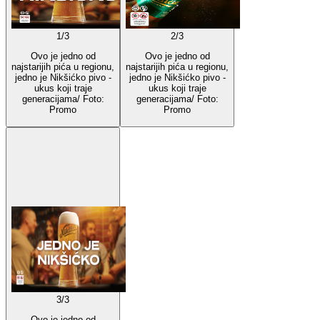
1
/
3
2
/
3
Ovo je jedno od
Ovo je jedno od
najstarijih pića u regionu,
najstarijih pića u regionu,
jedno je Nikšićko pivo -
jedno je Nikšićko pivo -
ukus koji traje
ukus koji traje
generacijama/ Foto:
generacijama/ Foto:
Promo
Promo
3
/
3
Ovo je jedno od