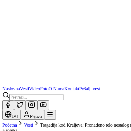
Naslovna
Vesti
Video
Foto
O Nama
Kontakt
Pošalji vest
LAT
Prijava
Početna
Vesti
Tragedija kod Kraljeva: Pronađeno telo nestalog
Hronika