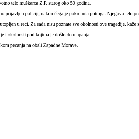
otno telo muškarca Z.P. starog oko 50 godina.
no prijavljen policiji, nakon čega je pokrenuta potraga. Njegovo telo 
utopljen u reci. Za sada nisu poznate sve okolnosti ove tragedije, kaž
talje i okolnosti pod kojima je došlo do utapanja.
tokom pecanja na obali Zapadne Morave.