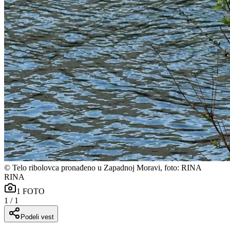
©
Telo ribolovca pronađeno u Zapadnoj Moravi, foto: RINA
RINA
1
FOTO
1
/
1
Podeli vest