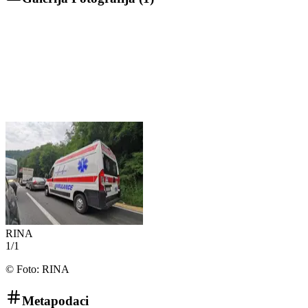
RINA
1
/
1
©
Foto: RINA
Metapodaci