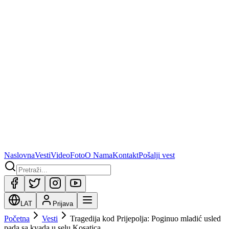
Naslovna
Vesti
Video
Foto
O Nama
Kontakt
Pošalji vest
LAT
Prijava
Početna
Vesti
Tragedija kod Prijepolja: Poginuo mladić usled
pada sa kvada u selu Kosatica