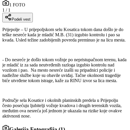
1
FOTO
1
/
1
Podeli vest
Prijepolje – U prijepoljskom selu Kosatica tokom dana došlo je do
teške nesreće kada je mladić M.B. (31) izgubio kontrolu i pao sa
kvada. Usled težine zadobijenih povreda preminuo je na licu mesta.
- Do nesreće je došlo tokom vožnje po nepristupačnom terenu, kada
je mladić iz za sada neutvrđenih razloga izgubio kontrolu nad
vozilom i pao.
Na mesto nesreće izašli su pripadnici policije i
nadležne službe koje su obavile uviđaj. Tačne okolnosti tragedije
biće utvrđene tokom istrage, kaže za RINU izvor sa lica mesta.
Područje sela Kosatice i okolnih planinskih predela u Prijepolju
često posećuju ljubitelji vožnje kvadova i drugih terenskih vozila,
međutim ova nesreća još jednom je ukazala na rizike koje ovakve
aktivnosti nose.
Galerija Fotografija (
1
)