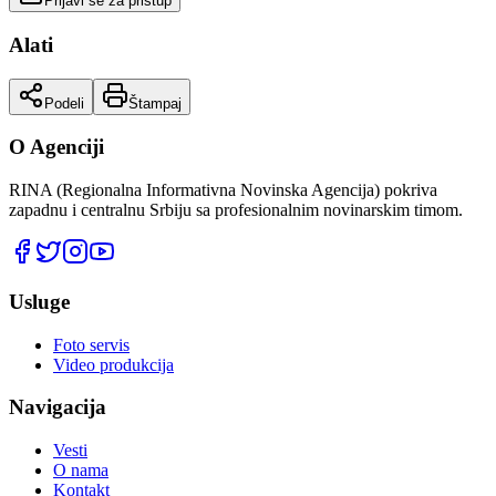
Prijavi se za pristup
Alati
Podeli
Štampaj
O Agenciji
RINA (Regionalna Informativna Novinska Agencija) pokriva
zapadnu i centralnu Srbiju sa profesionalnim novinarskim timom.
Usluge
Foto servis
Video produkcija
Navigacija
Vesti
O nama
Kontakt