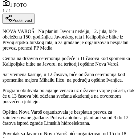
1
FOTO
1
/
1
Podeli vest
NOVA VAROŠ - Na planini Javor u nedelju, 12. jula, biće
obeležena 150. godišnjica Javorskog rata i Kalipoljske bitke iz
Prvog srpsko-turskog rata, a za građane je organizovan besplatan
prevoz, prenosi PP Media.
Centralna državna ceremonija počeće u 11 časova kod spomenika
Kalipoljske bitke na Javoru, na teritoriji opštine Nova Varoš.
Sat vremena kasnije, u 12 časova, biće održana ceremonija kod
spomenika majoru Mihailu Iliću, na području opštine Ivanjica.
Program obuhvata polaganje venaca uz državne i vojne počasti, dok
će u 13 časova biti održana svečana akademija na otvorenom
posvećena jubileju.
Opština Nova Varoš organizovala je besplatan prevoz za
zainteresovane građane. Polasci autobusa planirani su od 9 do 12
časova ispred zgrade Limskih hidroelektrana.
Povratak sa Javora u Novu Varoš biće organizovan od 15 do 18