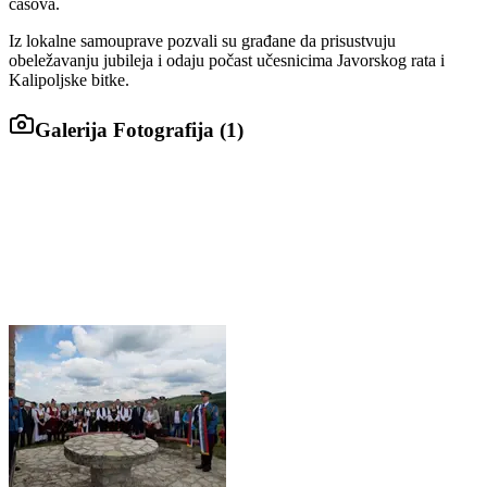
časova.
Iz lokalne samouprave pozvali su građane da prisustvuju
obeležavanju jubileja i odaju počast učesnicima Javorskog rata i
Kalipoljske bitke.
Galerija Fotografija (
1
)