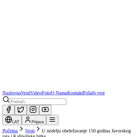
Naslovna
Vesti
Video
Foto
O Nama
Kontakt
Pošalji vest
LAT
Prijava
Početna
Vesti
U nedelju obeležavanje 150 godina Javorskog
rata i Kalipoljske bitke