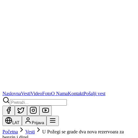
Naslovna
Vesti
Video
Foto
O Nama
Kontakt
Pošalji vest
LAT
Prijava
Početna
Vesti
U Požegi se grade dva nova rezervoara za
benzin i dizel