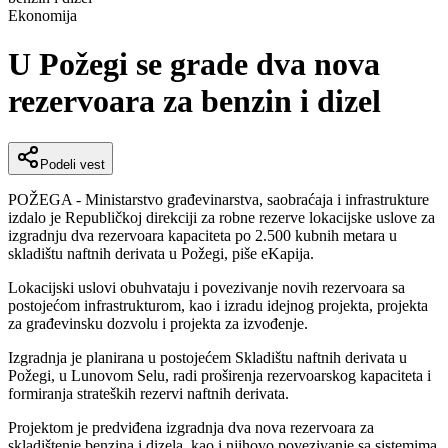
Ekonomija
U Požegi se grade dva nova
rezervoara za benzin i dizel
Podeli vest
POŽEGA - Ministarstvo građevinarstva, saobraćaja i infrastrukture
izdalo je Republičkoj direkciji za robne rezerve lokacijske uslove za
izgradnju dva rezervoara kapaciteta po 2.500 kubnih metara u
skladištu naftnih derivata u Požegi, piše eKapija.
Lokacijski uslovi obuhvataju i povezivanje novih rezervoara sa
postojećom infrastrukturom, kao i izradu idejnog projekta, projekta
za građevinsku dozvolu i projekta za izvođenje.
Izgradnja je planirana u postojećem Skladištu naftnih derivata u
Požegi, u Lunovom Selu, radi proširenja rezervoarskog kapaciteta i
formiranja strateških rezervi naftnih derivata.
Projektom je predviđena izgradnja dva nova rezervoara za
skladištenje benzina i dizela, kao i njihovo povezivanje sa sistemima