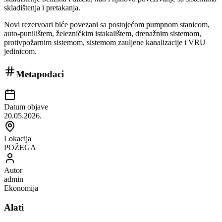
skladištenja i pretakanja.
Novi rezervoari biće povezani sa postojećom pumpnom stanicom,
auto-punilištem, železničkim istakalištem, drenažnim sistemom,
protivpožarnim sistemom, sistemom zauljene kanalizacije i VRU
jedinicom.
Metapodaci
Datum objave
20.05.2026.
Lokacija
POŽEGA
Autor
admin
Ekonomija
Alati