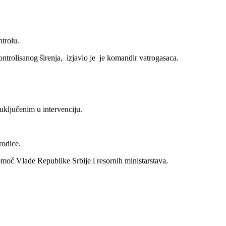
trolu.
kontrolisanog širenja, izjavio je je komandir vatrogasaca.
ključenim u intervenciju.
rodice.
omoć Vlade Republike Srbije i resornih ministarstava.