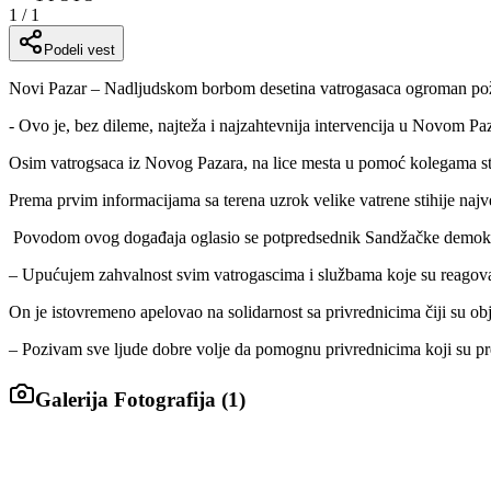
1
/
1
Podeli vest
Novi Pazar – Nadljudskom borbom desetina vatrogasaca ogroman požar 
- Ovo je, bez dileme, najteža i najzahtevnija intervencija u Novom Paz
Osim vatrogsaca iz Novog Pazara, na lice mesta u pomoć kolegama stig
Prema prvim informacijama sa terena uzrok velike vatrene stihije najver
Povodom ovog događaja oglasio se potpredsednik Sandžačke demokrats
– Upućujem zahvalnost svim vatrogascima i službama koje su reagova
On je istovremeno apelovao na solidarnost sa privrednicima čiji su obje
– Pozivam sve ljude dobre volje da pomognu privrednicima koji su pret
Galerija Fotografija (
1
)