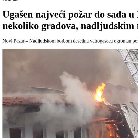
Ugašen najveći požar do sada u 
nekoliko gradova, nadljudskim n
Novi Pazar – Nadljudskom borbom desetina vatrogasaca ogroman požar 