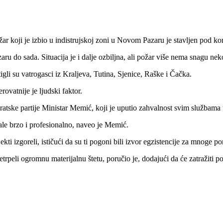
koji je izbio u indistrujskoj zoni u Novom Pazaru je stavljen pod kon
aru do sada. Situacija je i dalje ozbiljna, ali požar više nema snagu ne
li su vatrogasci iz Kraljeva, Tutina, Sjenice, Raške i Čačka.
ovatnije je ljudski faktor.
ke partije Ministar Memić, koji je uputio zahvalnost svim službama u
le brzo i profesionalno, naveo je Memić.
kti izgoreli, ističući da su ti pogoni bili izvor egzistencije za mnoge po
rpeli ogromnu materijalnu štetu, poručio je, dodajući da će zatražiti p