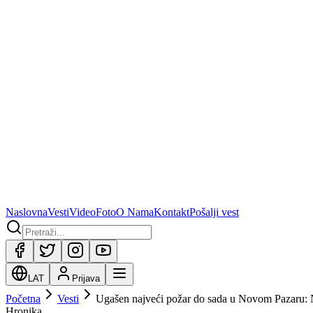
Naslovna
Vesti
Video
Foto
O Nama
Kontakt
Pošalji vest
LAT
Prijava
Početna
Vesti
Ugašen najveći požar do sada u Novom Pazaru: Na 
Hronika