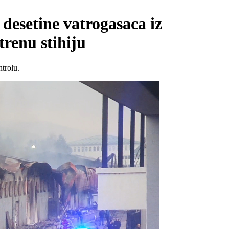
desetine vatrogasaca iz
renu stihiju
trolu.