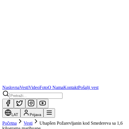
Naslovna
Vesti
Video
Foto
O Nama
Kontakt
Pošalji vest
LAT
Prijava
Početna
Vesti
Uhapšen Požarevljanin kod Smedereva sa 1,6
kilograma marihuane