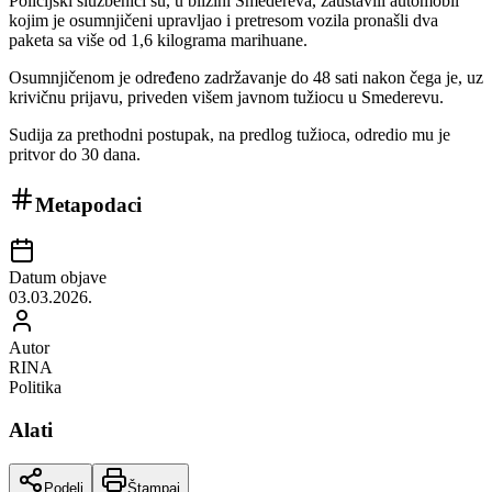
Policijski službenici su, u blizini Smedereva, zaustavili automobil
kojim je osumnjičeni upravljao i pretresom vozila pronašli dva
paketa sa više od 1,6 kilograma marihuane.
Osumnjičenom je određeno zadržavanje do 48 sati nakon čega je, uz
krivičnu prijavu, priveden višem javnom tužiocu u Smederevu.
Sudija za prethodni postupak, na predlog tužioca, odredio mu je
pritvor do 30 dana.
Metapodaci
Datum objave
03.03.2026.
Autor
RINA
Politika
Alati
Podeli
Štampaj