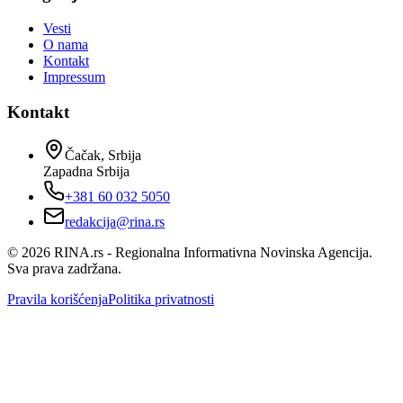
Vesti
O nama
Kontakt
Impressum
Kontakt
Čačak, Srbija
Zapadna Srbija
+381 60 032 5050
redakcija@rina.rs
©
2026
RINA.rs - Regionalna Informativna Novinska Agencija.
Sva prava zadržana.
Pravila korišćenja
Politika privatnosti