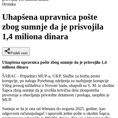
Hronika
Uhapšena upravnica pošte
zbog sumnje da je prisvojila
1,4 miliona dinara
Podeli vest
Uhapšena upravnica pošte zbog sumnje da je prisvojila 1,4
miliona dinara
ŠABAC - Pripadnici MUP-a, UKP, Službe za borbu protiv
korupcije, po nalogu Posebnog odeljenja za suzbijanje korupcije
Višeg javnog tužilaštva u Novom Sadu, uhapsili su S. M. iz okoline
Šapca zbog sumnje da je izvršila krivična dela zloupotreba
poverenja u obavljanju privredne delatnosti i posluga, saopštio je
MUP.
Sumnja se da je ona od februara do avgusta 2025. godine, kao
odgovorni računopolagač i upravnik jedne pošte u okolini Šapca,