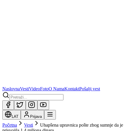
Naslovna
Vesti
Video
Foto
O Nama
Kontakt
Pošalji vest
LAT
Prijava
Početna
Vesti
Uhapšena upravnica pošte zbog sumnje da je
prisvojila 1,4 miliona dinara