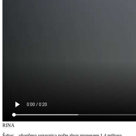
RINA
Šabac – uhapšena upravnica pošte zbog pronevere 1,4 miliona