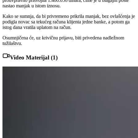
protivpravno prisvojila 1.400.056 dinara, čime je u blagajni pošte
nastao manjak u istom iznosu.
Kako se sumnja, da bi privremeno prikrila manjak, bez ovlašćenja je
podigla novac sa tekućeg računa klijenta jedne banke, a potom ga
istog dana vratila uplatom na račun.
Osumnjičena će, uz krivičnu prijavu, biti privedena nadležnom
tužilaštvu.
Video Materijal (
1
)