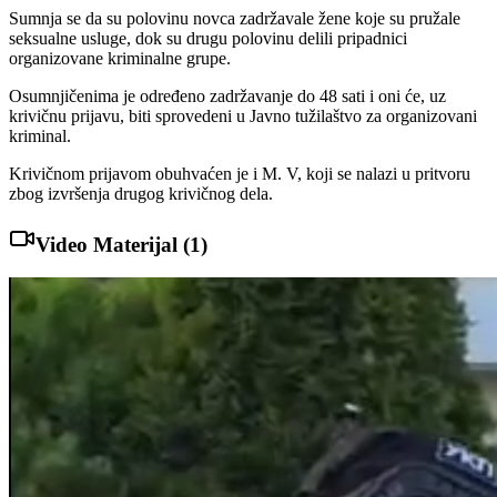
Sumnja se da su polovinu novca zadržavale žene koje su pružale
seksualne usluge, dok su drugu polovinu delili pripadnici
organizovane kriminalne grupe.
Osumnjičenima je određeno zadržavanje do 48 sati i oni će, uz
krivičnu prijavu, biti sprovedeni u Javno tužilaštvo za organizovani
kriminal.
Krivičnom prijavom obuhvaćen je i M. V, koji se nalazi u pritvoru
zbog izvršenja drugog krivičnog dela.
Video Materijal (
1
)