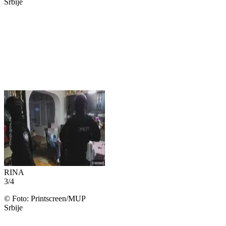
Srbije
RINA
3
/
4
©
Foto: Printscreen/MUP
Srbije