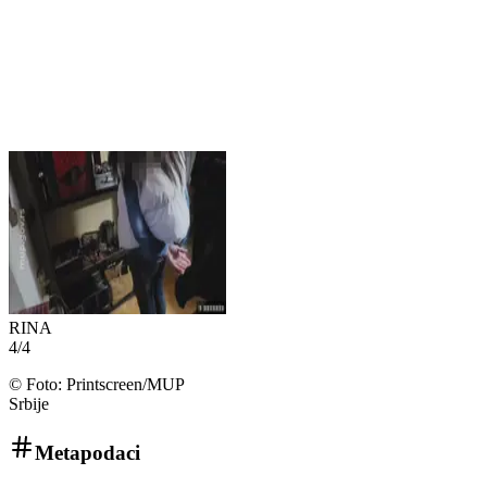
RINA
4
/
4
©
Foto: Printscreen/MUP
Srbije
Metapodaci