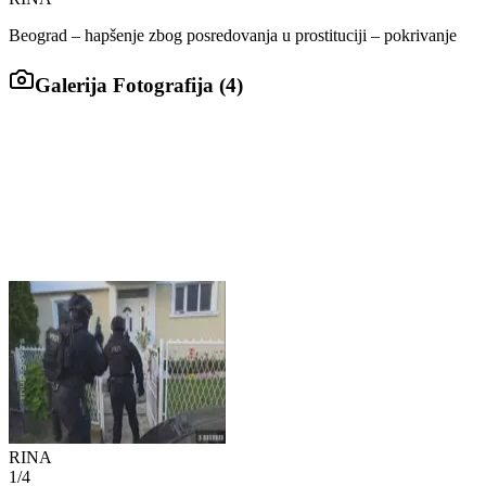
Beograd – hapšenje zbog posredovanja u prostituciji – pokrivanje
Galerija Fotografija (
4
)
RINA
1
/
4