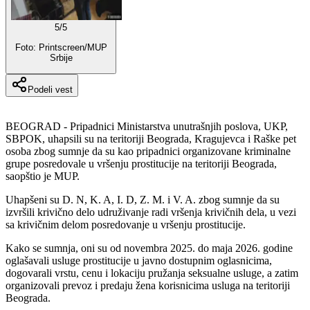
5
/
5
Foto: Printscreen/MUP
Srbije
Podeli vest
BEOGRAD - Pripadnici Ministarstva unutrašnjih poslova, UKP,
SBPOK, uhapsili su na teritoriji Beograda, Kragujevca i Raške pet
osoba zbog sumnje da su kao pripadnici organizovane kriminalne
grupe posredovale u vršenju prostitucije na teritoriji Beograda,
saopštio je MUP.
Uhapšeni su D. N, K. A, I. D, Z. M. i V. A. zbog sumnje da su
izvršili krivično delo udruživanje radi vršenja krivičnih dela, u vezi
sa krivičnim delom posredovanje u vršenju prostitucije.
Kako se sumnja, oni su od novembra 2025. do maja 2026. godine
oglašavali usluge prostitucije u javno dostupnim oglasnicima,
dogovarali vrstu, cenu i lokaciju pružanja seksualne usluge, a zatim
organizovali prevoz i predaju žena korisnicima usluga na teritoriji
Beograda.