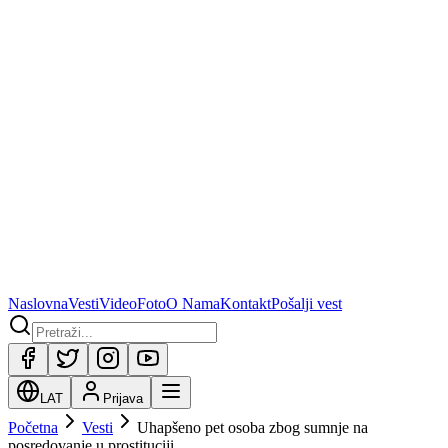
Naslovna
Vesti
Video
Foto
O Nama
Kontakt
Pošalji vest
LAT
Prijava
Početna
Vesti
Uhapšeno pet osoba zbog sumnje na
posredovanje u prostituciji