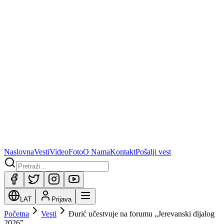
Naslovna
Vesti
Video
Foto
O Nama
Kontakt
Pošalji vest
LAT
Prijava
Početna
Vesti
Đurić učestvuje na forumu „Jerevanski dijalog
2026”