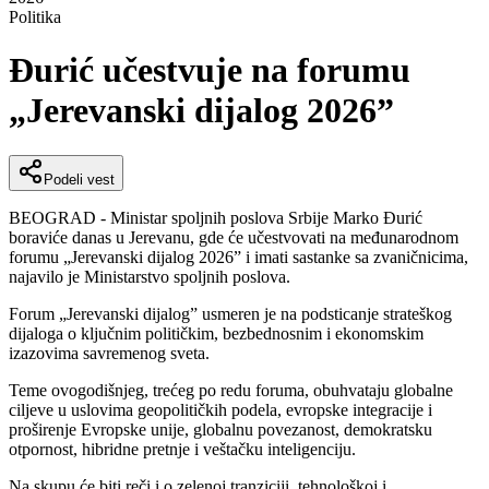
Politika
Đurić učestvuje na forumu
„Jerevanski dijalog 2026”
Podeli vest
BEOGRAD - Ministar spoljnih poslova Srbije Marko Đurić
boraviće danas u Jerevanu, gde će učestvovati na međunarodnom
forumu „Jerevanski dijalog 2026” i imati sastanke sa zvaničnicima,
najavilo je Ministarstvo spoljnih poslova.
Forum „Jerevanski dijalog” usmeren je na podsticanje strateškog
dijaloga o ključnim političkim, bezbednosnim i ekonomskim
izazovima savremenog sveta.
Teme ovogodišnjeg, trećeg po redu foruma, obuhvataju globalne
ciljeve u uslovima geopolitičkih podela, evropske integracije i
proširenje Evropske unije, globalnu povezanost, demokratsku
otpornost, hibridne pretnje i veštačku inteligenciju.
Na skupu će biti reči i o zelenoj tranziciji, tehnološkoj i