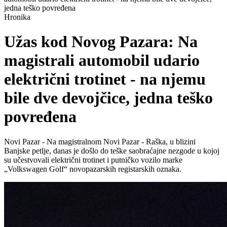
jedna teško povređena
Hronika
Užas kod Novog Pazara: Na
magistrali automobil udario
električni trotinet - na njemu
bile dve devojčice, jedna teško
povređena
Novi Pazar - Na magistralnom Novi Pazar - Raška, u blizini
Banjske petlje, danas je došlo do teške saobraćajne nezgode u kojoj
su učestvovali električni trotinet i putničko vozilo marke
„Volkswagen Golf“ novopazarskih registarskih oznaka.