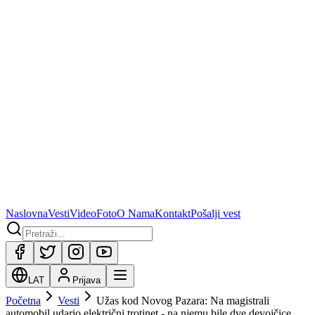
Naslovna
Vesti
Video
Foto
O Nama
Kontakt
Pošalji vest
LAT
Prijava
Početna
Vesti
Užas kod Novog Pazara: Na magistrali
automobil udario električni trotinet - na njemu bile dve devojčice,