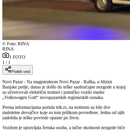
©
Foto: RINA
RINA
1
FOTO
1
/
1
Podeli vest
Novi Pazar - Na magistralnom Novi Pazar - Raška, u blizini
Banjske petlje, danas je došlo do teške saobraćajne nezgode u kojoj
su učestvovali električni trotinet i putničko vozilo marke
„Volkswagen Golf“ novopazarskih registarskih oznaka.
Prema informacijama portala trik.rs, na trotinetu su bile dve
maloletne devojčice koje su tom prilikom povređene. Jedna od njih
zadobila je teške povrede opasne po život.
Vozilom je upravljala ženska osoba, a tačne okolnosti nezgode biće