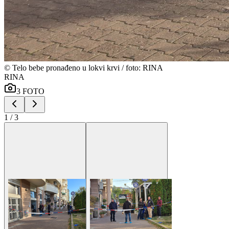
©
Telo bebe pronađeno u lokvi krvi / foto: RINA
RINA
3
FOTO
1
/
3