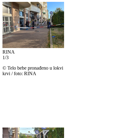
RINA
1
/
3
©
Telo bebe pronađeno u lokvi
krvi / foto: RINA