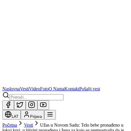
Naslovna
Vesti
Video
Foto
O Nama
Kontakt
Pošalji vest
LAT
Prijava
Početna
Vesti
Užas u Novom Sadu: Telo bebe pronađeno u
lokvi krvi, u blizini pronađena i žena za koju se pretpostvalja da je