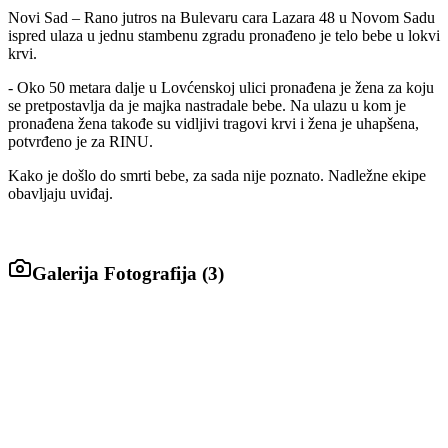
Novi Sad – Rano jutros na Bulevaru cara Lazara 48 u Novom Sadu
ispred ulaza u jednu stambenu zgradu pronađeno je telo bebe u lokvi
krvi.
- Oko 50 metara dalje u Lovćenskoj ulici pronađena je žena za koju
se pretpostavlja da je majka nastradale bebe. Na ulazu u kom je
pronađena žena takođe su vidljivi tragovi krvi i žena je uhapšena,
potvrđeno je za RINU.
Kako je došlo do smrti bebe, za sada nije poznato. Nadležne ekipe
obavljaju uviđaj.
Galerija Fotografija (
3
)