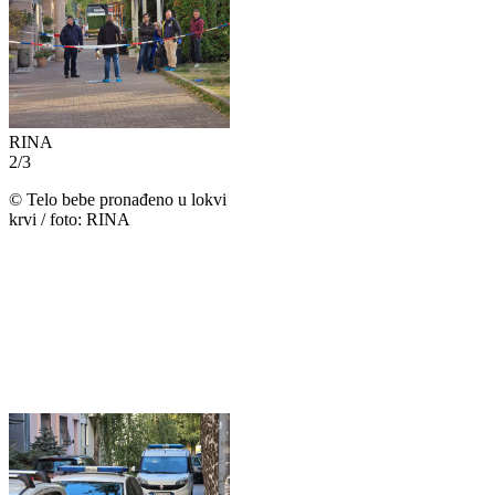
RINA
2
/
3
©
Telo bebe pronađeno u lokvi
krvi / foto: RINA