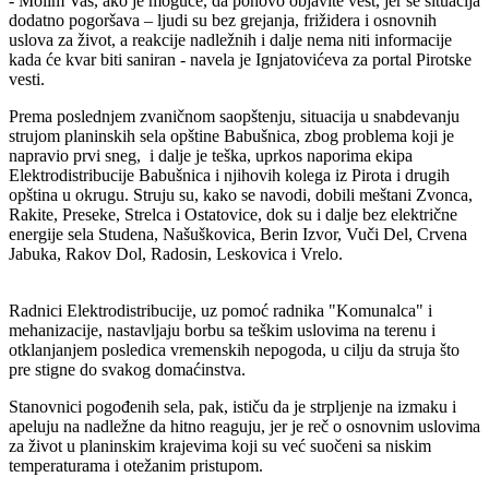
- Molim Vas, ako je moguće, da ponovo objavite vest, jer se situacija
dodatno pogoršava – ljudi su bez grejanja, frižidera i osnovnih
uslova za život, a reakcije nadležnih i dalje nema niti informacije
kada će kvar biti saniran - navela je Ignjatovićeva za portal Pirotske
vesti.
Prema poslednjem zvaničnom saopštenju, situacija u snabdevanju
strujom planinskih sela opštine Babušnica, zbog problema koji je
napravio prvi sneg, i dalje je teška, uprkos naporima ekipa
Elektrodistribucije Babušnica i njihovih kolega iz Pirota i drugih
opština u okrugu. Struju su, kako se navodi, dobili meštani Zvonca,
Rakite, Preseke, Strelca i Ostatovice, dok su i dalje bez električne
energije sela Studena, Našuškovica, Berin Izvor, Vuči Del, Crvena
Jabuka, Rakov Dol, Radosin, Leskovica i Vrelo.
Radnici Elektrodistribucije, uz pomoć radnika "Komunalca" i
mehanizacije, nastavljaju borbu sa teškim uslovima na terenu i
otklanjanjem posledica vremenskih nepogoda, u cilju da struja što
pre stigne do svakog domaćinstva.
Stanovnici pogođenih sela, pak, ističu da je strpljenje na izmaku i
apeluju na nadležne da hitno reaguju, jer je reč o osnovnim uslovima
za život u planinskim krajevima koji su već suočeni sa niskim
temperaturama i otežanim pristupom.