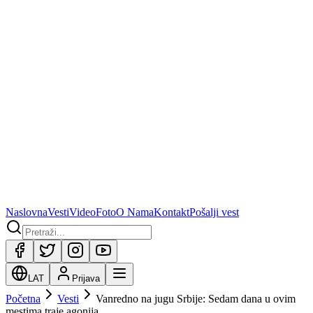
Naslovna
Vesti
Video
Foto
O Nama
Kontakt
Pošalji vest
LAT
Prijava
Početna
Vesti
Vanredno na jugu Srbije: Sedam dana u ovim
mestima traje agonija