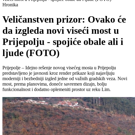
Hronika
Veličanstven prizor: Ovako će
da izgleda novi viseći most u
Prijepolju - spojiće obale ali i
ljude (FOTO)
Prijepolje – Idejno rešenje novog visećeg mosta u Prijepolju
predstavljeno je javnosti kroz render prikaze koji najavljuju
moderniji i bezbedniji izgled jedne od važnih gradskih veza. Novi
most, prema planovima, doneće savremen dizajn, bolju
funkcionalnost i dodatno oplemeniti prostor uz reku Lim.