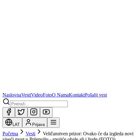
Naslovna
Vesti
Video
Foto
O Nama
Kontakt
Pošalji vest
LAT
Prijava
Početna
Vesti
Veličanstven prizor: Ovako će da izgleda novi
viseći most u Prijepolju - spojiće obale ali i ljude (FOTO)