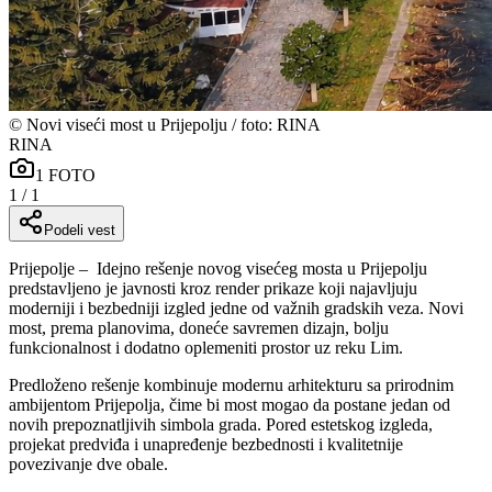
©
Novi viseći most u Prijepolju / foto: RINA
RINA
1
FOTO
1
/
1
Podeli vest
Prijepolje – Idejno rešenje novog visećeg mosta u Prijepolju
predstavljeno je javnosti kroz render prikaze koji najavljuju
moderniji i bezbedniji izgled jedne od važnih gradskih veza. Novi
most, prema planovima, doneće savremen dizajn, bolju
funkcionalnost i dodatno oplemeniti prostor uz reku Lim.
Predloženo rešenje kombinuje modernu arhitekturu sa prirodnim
ambijentom Prijepolja, čime bi most mogao da postane jedan od
novih prepoznatljivih simbola grada. Pored estetskog izgleda,
projekat predviđa i unapređenje bezbednosti i kvalitetnije
povezivanje dve obale.