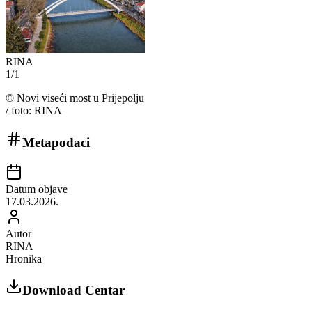
RINA
1
/
1
©
Novi viseći most u Prijepolju
/ foto: RINA
Metapodaci
Datum objave
17.03.2026.
Autor
RINA
Hronika
Download Centar