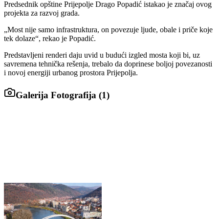
Predsednik opštine Prijepolje Drago Popadić istakao je značaj ovog
projekta za razvoj grada.
„Most nije samo infrastruktura, on povezuje ljude, obale i priče koje
tek dolaze“, rekao je Popadić.
Predstavljeni renderi daju uvid u budući izgled mosta koji bi, uz
savremena tehnička rešenja, trebalo da doprinese boljoj povezanosti
i novoj energiji urbanog prostora Prijepolja.
Galerija Fotografija (
1
)