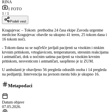
RINA
1
FOTO
1
/
1
Podeli vest
Kragujevac – Tokom
prethodna 24 časa ekipe Zavoda urgentne
medicine Kragujevac obavile su ukupno 41 teren, 25 tokom dana i
16 tokom noći.
- Tokom dana su se najčešće javljali pacijenti sa visokim i niskim
krvnim pritiskom, vrtoglavicom, temperaturom, stresnim reakcijama
i astmatičari, dok u noćnim satima pacijenti sa visokim krvnim
pritiskom, nesvesticom i astmatičari, saopšteno je iz ZUM.
U ambulanti je obavljeno 56 pregleda odraslih osoba i 14 pregleda
na pedijatriji. Intervencija na javnom mestu bilo je ukupno 16.
Metapodaci
Datum objave
07.05.2026.