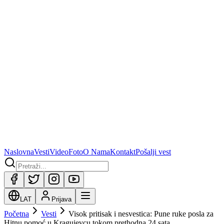
Naslovna
Vesti
Video
Foto
O Nama
Kontakt
Pošalji vest
LAT
Prijava
Početna
Vesti
Visok pritisak i nesvestica: Pune ruke posla za
Hitnu pomoć u Kragujevcu tokom prethodna 24 sata