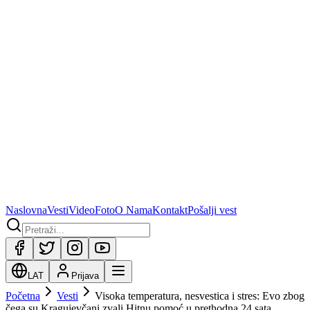
Naslovna
Vesti
Video
Foto
O Nama
Kontakt
Pošalji vest
LAT
Prijava
Početna
Vesti
Visoka temperatura, nesvestica i stres: Evo zbog
čega su Kragujevčani zvali Hitnu pomoć u prethodna 24 sata