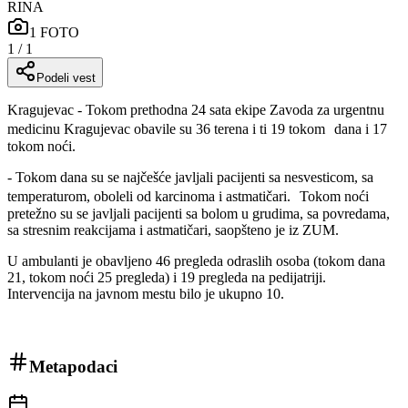
RINA
1
FOTO
1
/
1
Podeli vest
Kragujevac - Tokom prethodna 24 sata ekipe Zavoda za urgentnu
medicinu Kragujevac obavile su 36 terena i ti 19 tokom dana i 17
tokom noći.
- Tokom dana su se najčešće javljali pacijenti sa nesvesticom, sa
temperaturom, oboleli od karcinoma i astmatičari. Tokom noći
pretežno su se javljali pacijenti sa bolom u grudima, sa povredama,
sa stresnim reakcijama i astmatičari, saopšteno je iz ZUM.
U ambulanti je obavljeno 46 pregleda odraslih osoba (tokom dana
21, tokom noći 25 pregleda) i 19 pregleda na pedijatriji.
Intervencija na javnom mestu bilo je ukupno 10.
Metapodaci