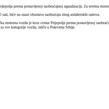
Prijepolja prema postavljenoj saobraćajnoj signalizaciji. Za teretna mot
5 sati, biće na snazi obustava saobraćaja zbog asfalterskih radova.
čka motorna vozila je kroz centar Prijepolja prema postavljenoj saobraća
a sve kategorije vozila, ističu u Putevima Srbije.