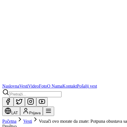
Naslovna
Vesti
Video
Foto
O Nama
Kontakt
Pošalji vest
LAT
Prijava
Početna
Vesti
Vozači ovo morate da znate: Potpuna obustava sa
Društvo