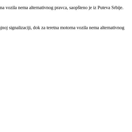
orna vozila nema alternativnog pravca, saopšteno je iz Puteva Srbije.
jnoj signalizaciji, dok za teretna motorna vozila nema alternativnog