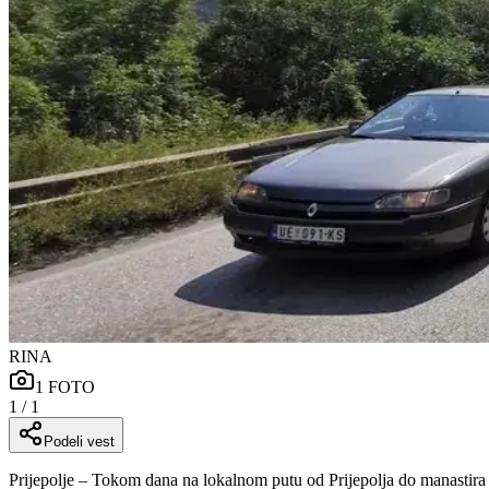
RINA
1
FOTO
1
/
1
Podeli vest
Prijepolje – Tokom dana na lokalnom putu od Prijepolja do manastira M