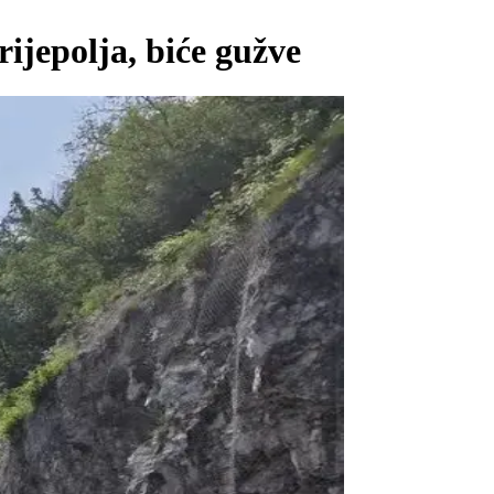
ijepolja, biće gužve