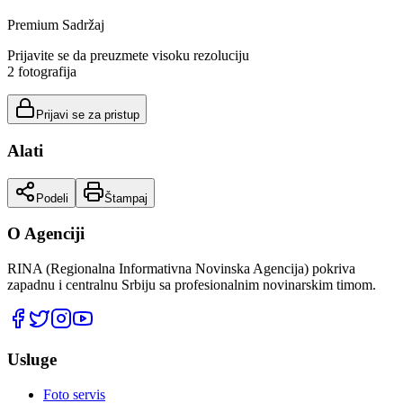
Premium Sadržaj
Prijavite se da preuzmete visoku rezoluciju
2
fotografija
Prijavi se za pristup
Alati
Podeli
Štampaj
O Agenciji
RINA (Regionalna Informativna Novinska Agencija) pokriva
zapadnu i centralnu Srbiju sa profesionalnim novinarskim timom.
Usluge
Foto servis