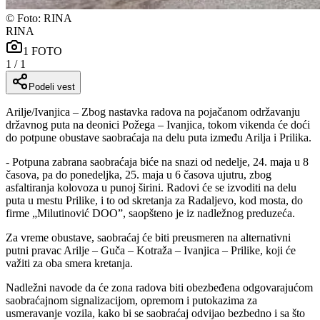
©
Foto: RINA
RINA
1
FOTO
1
/
1
Podeli vest
Arilje/Ivanjica – Zbog nastavka radova na pojačanom održavanju
državnog puta na deonici Požega – Ivanjica, tokom vikenda će doći
do potpune obustave saobraćaja na delu puta između Arilja i Prilika.
- Potpuna zabrana saobraćaja biće na snazi od nedelje, 24. maja u 8
časova, pa do ponedeljka, 25. maja u 6 časova ujutru, zbog
asfaltiranja kolovoza u punoj širini. Radovi će se izvoditi na delu
puta u mestu Prilike, i to od skretanja za Radaljevo, kod mosta, do
firme „Milutinović DOO”, saopšteno je iz nadležnog preduzeća.
Za vreme obustave, saobraćaj će biti preusmeren na alternativni
putni pravac Arilje – Guča – Kotraža – Ivanjica – Prilike, koji će
važiti za oba smera kretanja.
Nadležni navode da će zona radova biti obezbeđena odgovarajućom
saobraćajnom signalizacijom, opremom i putokazima za
usmeravanje vozila, kako bi se saobraćaj odvijao bezbedno i sa što