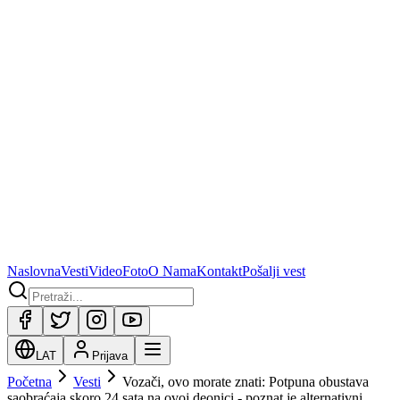
Naslovna
Vesti
Video
Foto
O Nama
Kontakt
Pošalji vest
LAT
Prijava
Početna
Vesti
Vozači, ovo morate znati: Potpuna obustava
saobraćaja skoro 24 sata na ovoj deonici - poznat je alternativni