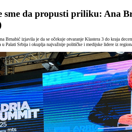
e sme da propusti priliku: Ana B
)
Brnabić izjavila je da se očekuje otvaranje Klastera 3 do kraja decembr
 Palati Srbija i okuplja najvažnije političke i medijske lidere iz region