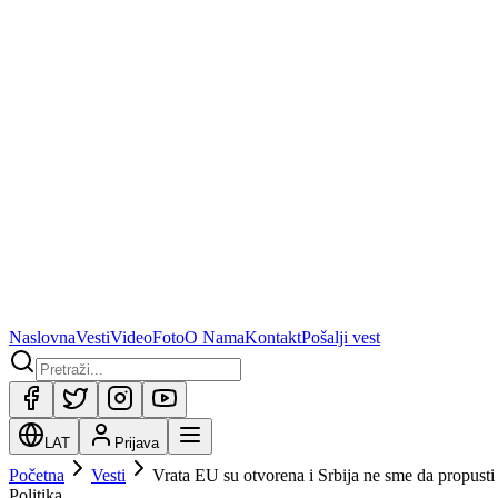
Naslovna
Vesti
Video
Foto
O Nama
Kontakt
Pošalji vest
LAT
Prijava
Početna
Vesti
Vrata EU su otvorena i Srbija ne sme da propus
Politika