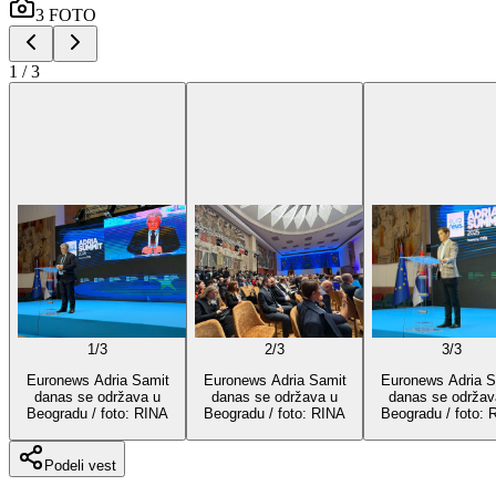
3
FOTO
1
/
3
1
/
3
2
/
3
3
/
3
Euronews Adria Samit
Euronews Adria Samit
Euronews Adria S
danas se održava u
danas se održava u
danas se održav
Beogradu / foto: RINA
Beogradu / foto: RINA
Beogradu / foto: 
Podeli vest