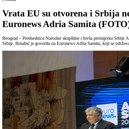
Vrata EU su otvorena i Srbija n
Euronews Adria Samita (FOTO
Beograd – Predsednica Narodne skupštine i bivša premijerka Srbije Ana 
Srbije. Brnabić je govorila na Euronews Adria Samitu, koji se održava u