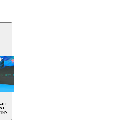
amit
a u
RINA