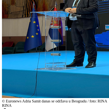
©
Euronews Adria Samit danas se održava u Beogradu / foto: RINA
RINA